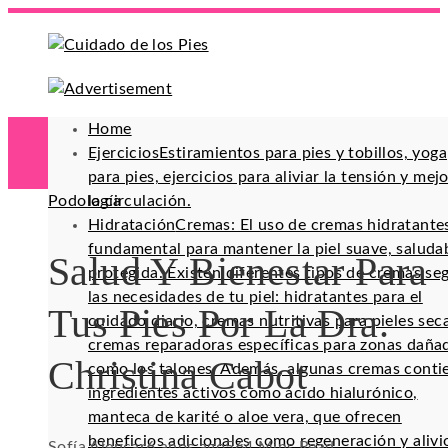
Home
Ejercicios
Estiramientos para pies y tobillos, yoga
para pies, ejercicios para aliviar la tensión y mej
Podología
la circulación.
Hidratación
Cremas: El uso de cremas hidratante
fundamental para mantener la piel suave, saluda
Salud Y Bienestar Para
protegida. Existen diferentes tipos de cremas se
las necesidades de tu piel: hidratantes para el
Tus Pies Por La Dra.
cuidado diario, cremas nutritivas para pieles sec
cremas reparadoras específicas para zonas daña
Christina Cabot
como los talones. Además, algunas cremas conti
ingredientes activos como ácido hialurónico,
manteca de karité o aloe vera, que ofrecen
beneficios adicionales como regeneración y alivi
Sofía Alencar
6 años ago
56
4 Mins Read