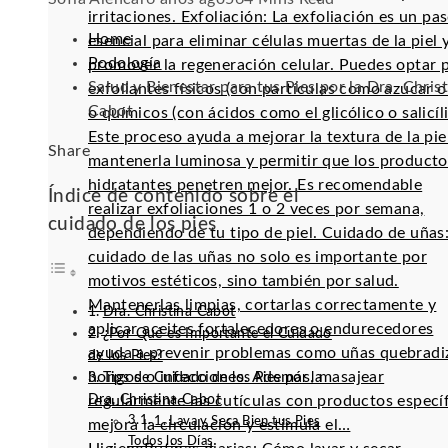
irritaciones. Exfoliación: La exfoliación es un pa
Home
esencial para eliminar células muertas de la piel 
Podología
promover la regeneración celular. Puedes optar 
Salud y Bienestar para tus Pies por la Dra. Chris
exfoliantes físicos (con partículas como azúcar o 
Cabot
o químicos (con ácidos como el glicólico o salicíli
Este proceso ayuda a mejorar la textura de la pie
Facebook
Twitter
LinkedIn
Pinterest
Stumbleupon
Email
Share
mantenerla luminosa y permitir que los producto
hidratantes penetren mejor. Es recomendable
Índice de contenido sobre el
realizar exfoliaciones 1 o 2 veces por semana,
cuidado de los pies
dependiendo de tu tipo de piel. Cuidado de uñas:
cuidado de las uñas no solo es importante por
motivos estéticos, sino también por salud.
Mantenerlas limpias, cortarlas correctamente y
Dra. Christina Cabot
aplicar aceites fortalecedores o endurecedores
¿Por Qué es Importante el Cuidado
ayuda a prevenir problemas como uñas quebradi
de los Pies?
hongos o infecciones. Además, masajear
Tips de Cuidado de los Pies por la
Dra. Christina Cabot
regularmente las cutículas con productos especí
1. Lava y Seca Bien tus Pies
mejora la circulación y estimula el…
Todos los Días