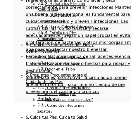
Higiene
Rutinas diarias: Cómo lavar y secar
2. Hidrata tus Pies con
correctamente para prevenir infecciones Mante
Regularidad
una buena higiene personal es fundamental para
3. Corta tus Uñas
cuidar nuestra salud y prevenir infecciones. Las
Correctamente
4. Usa el Calzado Adecuado
rutinas diarias, como lavarse y secarse
5. Exfolia tus Pies
adecuadamente, juegan un papel crucial en evitar
Semanalmente
proliferación de bacterias y otros microorganis
Problemas Comunes en los Pies y
que pueden afectar nuestro bienestar.
Cómo Prevenirlos
Remedios Naturales
Baños de sal, aceites esencia
Callosidades y Durezas
tratamientos con vinagre o hierbas para relajar y
Hongos en las Uñas
Dolor en el Talón
desinflamar.
Preguntas Frecuentes sobre el
Salud
Masajes para activar la circulación, cómo
Cuidado de los Pies
aliviar el dolor por pasar mucho tiempo de pie,
¿Con qué frecuencia debo
prevención del cansancio crónico.
visitar a un podólogo?
Podología
¿Es malo caminar descalzo?
¿Cómo desinfecto mis
zapatos?
Cuida tus Pies, Cuida tu Salud