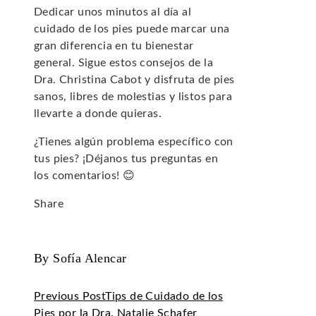
Dedicar unos minutos al día al
cuidado de los pies puede marcar una
gran diferencia en tu bienestar
general. Sigue estos consejos de la
Dra. Christina Cabot y disfruta de pies
sanos, libres de molestias y listos para
llevarte a donde quieras.
¿Tienes algún problema específico con
tus pies? ¡Déjanos tus preguntas en
los comentarios! 😊
Share
Facebook
Twitter
LinkedIn
Pinterest
Stumbleupon
Email
By Sofía Alencar
Previous Post
Tips de Cuidado de los
Pies por la Dra. Natalie Schafer