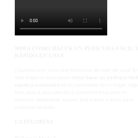
MIRA COMO HACER UN PEDICURA FÁCIL 
RÁPIDO EN CASA
¿Quieres lucir unos pies hermosos sin salir de casa? E
este video te mostramos
cómo hacer un pedicura fácil
rápido y económico
en la comodidad de tu hogar. Sig
este paso a paso sencillo y transforma tus pies en
minutos, dejándolos suaves, hidratados y listos para
cualquier ocasión.
CATEGORÍAS