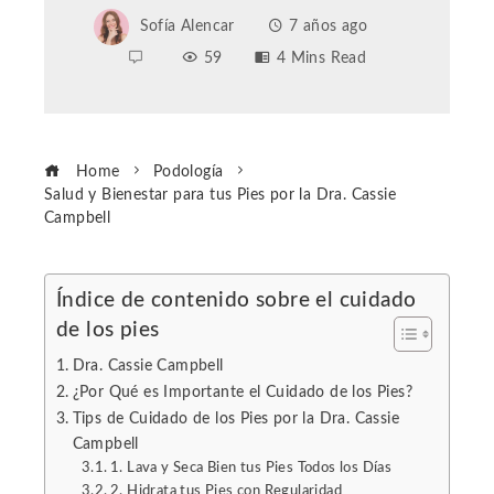
Sofía Alencar
7 años ago
59
4 Mins Read
Home
Podología
Salud y Bienestar para tus Pies por la Dra. Cassie
Campbell
Índice de contenido sobre el cuidado
de los pies
ebook
Dra. Cassie Campbell
ter
¿Por Qué es Importante el Cuidado de los Pies?
Tips de Cuidado de los Pies por la Dra. Cassie
Campbell
edIn
1. Lava y Seca Bien tus Pies Todos los Días
2. Hidrata tus Pies con Regularidad