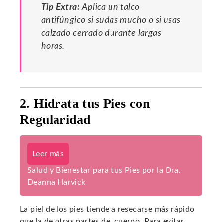
Tip Extra:
Aplica un talco
antifúngico si sudas mucho o si usas
calzado cerrado durante largas
horas.
2. Hidrata tus Pies con
Regularidad
Leer más
Salud y Bienestar para tus Pies por la Dra.
Deanna Harvick
La piel de los pies tiende a resecarse más rápido
que la de otras partes del cuerpo. Para evitar