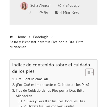
Sofía Alencar
7 años ago
86
4 Mins Read
Home
Podología
Salud y Bienestar para tus Pies por la Dra. Britt
Michaelian
Índice de contenido sobre el cuidado
de los pies
ebook
Dra. Britt Michaelian
ter
¿Por Qué es Importante el Cuidado de los Pies?
Tips de Cuidado de los Pies por la Dra. Britt
Michaelian
edIn
1. Lava y Seca Bien tus Pies Todos los Días
2. Hidrata tus Pies con Regularidad