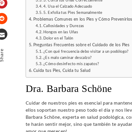
3. Corta tus Uñas Correctamente
4. Usa el Calzado Adecuado
Pinterest
5. Exfolia tus Pies Semanalmente
Problemas Comunes en los Pies y Cómo Prevenirlo
Callosidades y Durezas
Stumbleupon
Hongos en las Uñas
Dolor en el Talón
Email
Preguntas Frecuentes sobre el Cuidado de los Pies
Share
¿Con qué frecuencia debo visitar a un podólogo?
¿Es malo caminar descalzo?
¿Cómo desinfecto mis zapatos?
Cuida tus Pies, Cuida tu Salud
Dra. Barbara Schöne
Cuidar de nuestros pies es esencial para manten
ellos soportan nuestro peso todo el día y nos llev
Barbara Schöne, experta en salud podológica, c
te harán sentir mejor, sino que también te ayuda
amor que merecen!