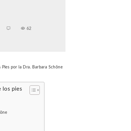
62
s Pies por la Dra. Barbara Schöne
 los pies
höne