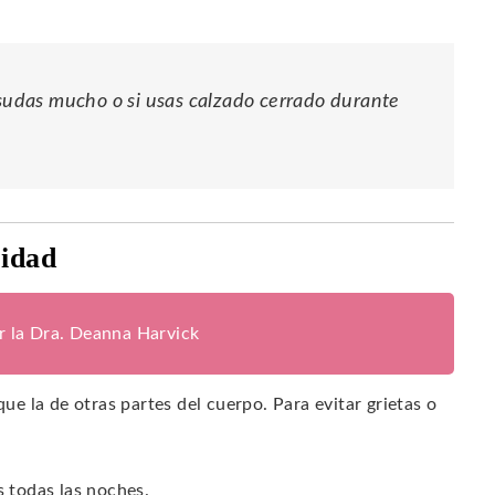
 sudas mucho o si usas calzado cerrado durante
ridad
or la Dra. Deanna Harvick
que la de otras partes del cuerpo. Para evitar grietas o
s todas las noches.