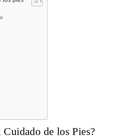
 los pies
pi
s
l Cuidado de los Pies?