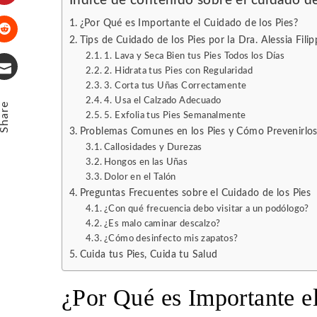
Índice de contenido sobre el cuidado de
Pinterest
¿Por Qué es Importante el Cuidado de los Pies?
Tips de Cuidado de los Pies por la Dra. Alessia Filip
Stumbleupon
1. Lava y Seca Bien tus Pies Todos los Días
2. Hidrata tus Pies con Regularidad
3. Corta tus Uñas Correctamente
Email
4. Usa el Calzado Adecuado
Share
5. Exfolia tus Pies Semanalmente
Problemas Comunes en los Pies y Cómo Prevenirlo
Callosidades y Durezas
Hongos en las Uñas
Dolor en el Talón
Preguntas Frecuentes sobre el Cuidado de los Pies
¿Con qué frecuencia debo visitar a un podólogo?
¿Es malo caminar descalzo?
¿Cómo desinfecto mis zapatos?
Cuida tus Pies, Cuida tu Salud
¿Por Qué es Importante e