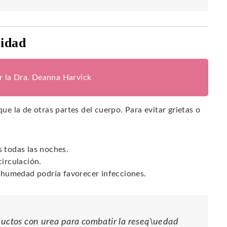
ridad
or la Dra. Deanna Harvick
que la de otras partes del cuerpo. Para evitar grietas o
s todas las noches.
circulación.
a humedad podría favorecer infecciones.
oductos con urea para combatir la reseq\uedad