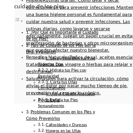
Higiene
Rutinas diarias: Cómo lavar y secar
cuidado de los pies
correctamente para prevenir infecciones Mante
una buena higiene personal es fundamental para
cuidar nuestra salud y prevenir infecciones. Las
rutinas diarias, como lavarse y secarse
¿Por Qué es Importante el Cuidado
adecuadamente, juegan un papel crucial en evitar
de los Pies?
proliferación de bacterias y otros microorganis
Tips de Cuidado de los Pies por la
que pueden afectar nuestro bienestar.
Dra. Vyjayanthi
Remedios Naturales
Baños de sal, aceites esencia
1. Lava y Seca Bien tus Pies
tratamientos con vinagre o hierbas para relajar y
Todos los Días
2. Hidrata tus Pies con
desinflamar.
Regularidad
Salud
Masajes para activar la circulación, cómo
3. Corta tus Uñas
aliviar el dolor por pasar mucho tiempo de pie,
Correctamente
prevención del cansancio crónico.
4. Usa el Calzado Adecuado
Podología
5. Exfolia tus Pies
Semanalmente
Problemas Comunes en los Pies y
Cómo Prevenirlos
Callosidades y Durezas
Hongos en las Uñas