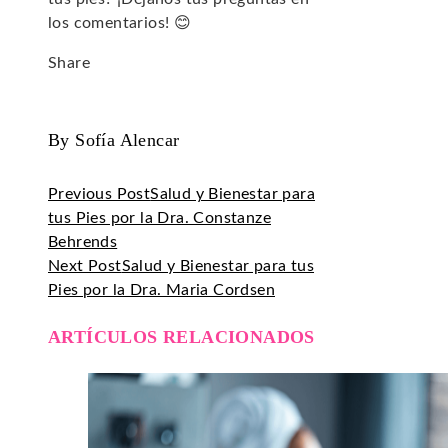
los comentarios! 😊
Share
Facebook
Twitter
LinkedIn
Pinterest
Stumbleupon
Email
By Sofía Alencar
Previous Post
Salud y Bienestar para
tus Pies por la Dra. Constanze
Behrends
Next Post
Salud y Bienestar para tus
Pies por la Dra. Maria Cordsen
ARTÍCULOS RELACIONADOS