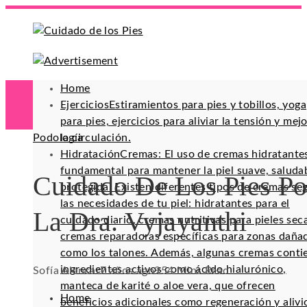
Home
Ejercicios
Estiramientos para pies y tobillos, yoga
para pies, ejercicios para aliviar la tensión y mej
Podología
la circulación.
Hidratación
Cremas: El uso de cremas hidratante
fundamental para mantener la piel suave, saluda
Cuidado De Los Pies Po
protegida. Existen diferentes tipos de cremas se
las necesidades de tu piel: hidratantes para el
La Dra. Vyjayanthi
cuidado diario, cremas nutritivas para pieles sec
cremas reparadoras específicas para zonas daña
como los talones. Además, algunas cremas conti
ingredientes activos como ácido hialurónico,
Sofía Alencar
7 años ago
95
4 Mins Read
manteca de karité o aloe vera, que ofrecen
Home
beneficios adicionales como regeneración y alivi