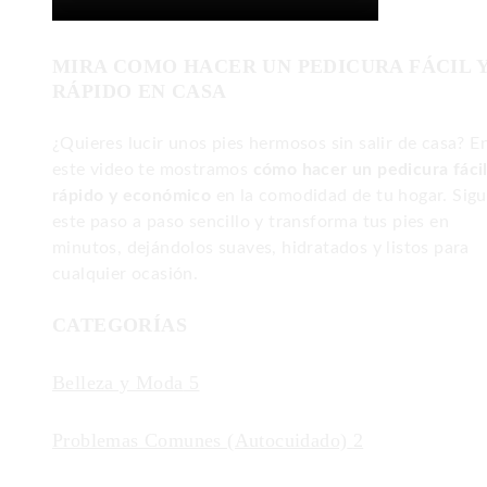
MIRA COMO HACER UN PEDICURA FÁCIL 
RÁPIDO EN CASA
¿Quieres lucir unos pies hermosos sin salir de casa? E
este video te mostramos
cómo hacer un pedicura fácil
rápido y económico
en la comodidad de tu hogar. Sig
este paso a paso sencillo y transforma tus pies en
minutos, dejándolos suaves, hidratados y listos para
cualquier ocasión.
CATEGORÍAS
Belleza y Moda
5
Problemas Comunes (Autocuidado)
2