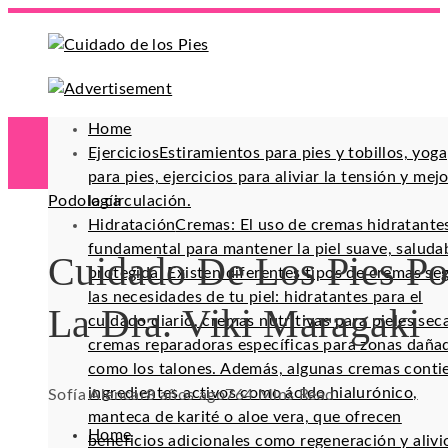
Home
Ejercicios
Estiramientos para pies y tobillos, yoga
para pies, ejercicios para aliviar la tensión y mej
Podología
la circulación.
Hidratación
Cremas: El uso de cremas hidratante
fundamental para mantener la piel suave, saluda
Cuidado De Los Pies Po
protegida. Existen diferentes tipos de cremas se
las necesidades de tu piel: hidratantes para el
La Dra. Viki Maragaki
cuidado diario, cremas nutritivas para pieles sec
cremas reparadoras específicas para zonas daña
como los talones. Además, algunas cremas conti
ingredientes activos como ácido hialurónico,
Sofía Alencar
8 años ago
76
4 Mins Read
manteca de karité o aloe vera, que ofrecen
Home
beneficios adicionales como regeneración y alivi