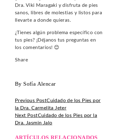
Dra. Viki Maragaki y disfruta de pies
sanos, libres de molestias y listos para
llevarte a donde quieras.
¿Tienes algún problema específico con
tus pies? ¡Déjanos tus preguntas en
los comentarios! 😊
Share
Facebook
Twitter
LinkedIn
Pinterest
Stumbleupon
Email
By Sofía Alencar
Previous Post
Cuidado de los Pies por
la Dra. Carmelita Jeter
Next Post
Cuidado de los Pies por la
Dra. Jasmin Jalo
ARTÍCULOS RELACIONADOS