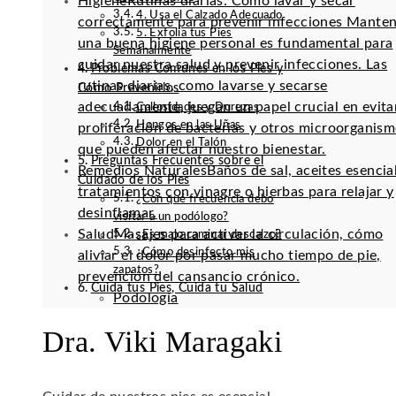
Higiene
Rutinas diarias: Cómo lavar y secar
4. Usa el Calzado Adecuado
correctamente para prevenir infecciones Mante
5. Exfolia tus Pies
una buena higiene personal es fundamental para
Semanalmente
cuidar nuestra salud y prevenir infecciones. Las
Problemas Comunes en los Pies y
rutinas diarias, como lavarse y secarse
Cómo Prevenirlos
adecuadamente, juegan un papel crucial en evitar
Callosidades y Durezas
Hongos en las Uñas
proliferación de bacterias y otros microorganis
Dolor en el Talón
que pueden afectar nuestro bienestar.
Preguntas Frecuentes sobre el
Remedios Naturales
Baños de sal, aceites esencia
Cuidado de los Pies
tratamientos con vinagre o hierbas para relajar y
¿Con qué frecuencia debo
desinflamar.
visitar a un podólogo?
Salud
Masajes para activar la circulación, cómo
¿Es malo caminar descalzo?
¿Cómo desinfecto mis
aliviar el dolor por pasar mucho tiempo de pie,
zapatos?
prevención del cansancio crónico.
Cuida tus Pies, Cuida tu Salud
Podología
Dra. Viki Maragaki