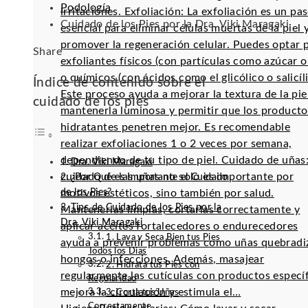
Podología
irritaciones. Exfoliación: La exfoliación es un pa
Cuidado de los Pies por la Dra. Viki Maragaki
esencial para eliminar células muertas de la piel 
promover la regeneración celular. Puedes optar 
Facebook
Twitter
LinkedIn
Pinterest
Stumbleupon
Email
Share
exfoliantes físicos (con partículas como azúcar o 
o químicos (con ácidos como el glicólico o salicíli
Índice de contenido sobre el
Este proceso ayuda a mejorar la textura de la pie
cuidado de los pies
mantenerla luminosa y permitir que los producto
hidratantes penetren mejor. Es recomendable
realizar exfoliaciones 1 o 2 veces por semana,
dependiendo de tu tipo de piel. Cuidado de uñas:
Dra. Viki Maragaki
cuidado de las uñas no solo es importante por
¿Por Qué es Importante el Cuidado
de los Pies?
motivos estéticos, sino también por salud.
Tips de Cuidado de los Pies por la
Mantenerlas limpias, cortarlas correctamente y
Dra. Viki Maragaki
aplicar aceites fortalecedores o endurecedores
1. Lava y Seca Bien tus Pies
ayuda a prevenir problemas como uñas quebradi
Todos los Días
hongos o infecciones. Además, masajear
2. Hidrata tus Pies con
regularmente las cutículas con productos especí
Regularidad
mejora la circulación y estimula el…
3. Corta tus Uñas
Correctamente