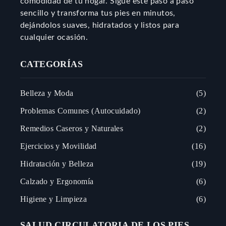
comodidad de tu hogar. Sigue este paso a paso
sencillo y transforma tus pies en minutos,
dejándolos suaves, hidratados y listos para
cualquier ocasión.
CATEGORÍAS
Belleza y Moda
5
Problemas Comunes (Autocuidado)
2
Remedios Caseros y Naturales
2
Ejercicios y Movilidad
16
Hidratación y Belleza
19
Calzado y Ergonomía
6
Higiene y Limpieza
6
SALUD CIRCULATORIA DE LOS PIES