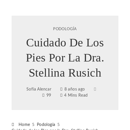
PODOLOGÍA
Cuidado De Los
Pies Por La Dra.
Stellina Rusich
Sofía Alencar
8 años ago
99
4 Mins Read
Home
Podología