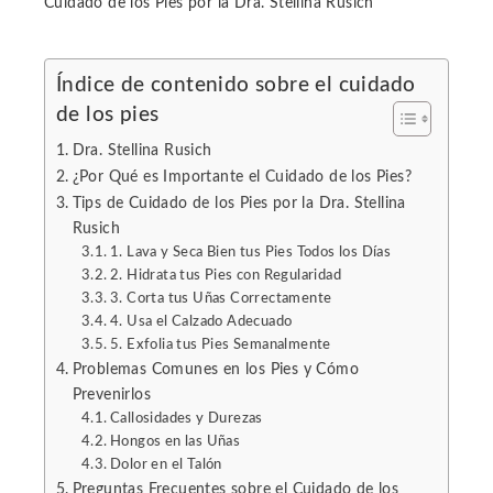
Cuidado de los Pies por la Dra. Stellina Rusich
Índice de contenido sobre el cuidado
de los pies
ebook
Dra. Stellina Rusich
ter
¿Por Qué es Importante el Cuidado de los Pies?
Tips de Cuidado de los Pies por la Dra. Stellina
Rusich
edIn
1. Lava y Seca Bien tus Pies Todos los Días
2. Hidrata tus Pies con Regularidad
erest
3. Corta tus Uñas Correctamente
4. Usa el Calzado Adecuado
5. Exfolia tus Pies Semanalmente
mbleupon
Problemas Comunes en los Pies y Cómo
Prevenirlos
l
Callosidades y Durezas
Hongos en las Uñas
Dolor en el Talón
Preguntas Frecuentes sobre el Cuidado de los