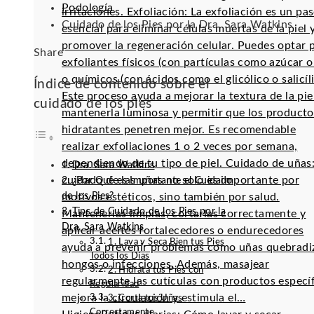
Podología
irritaciones. Exfoliación: La exfoliación es un pa
Cuidado de los Pies por la Dra. Sara Watkins
esencial para eliminar células muertas de la piel 
promover la regeneración celular. Puedes optar 
Facebook
Twitter
LinkedIn
Pinterest
Stumbleupon
Email
Share
exfoliantes físicos (con partículas como azúcar o 
o químicos (con ácidos como el glicólico o salicíli
Índice de contenido sobre el
Este proceso ayuda a mejorar la textura de la pie
cuidado de los pies
mantenerla luminosa y permitir que los producto
hidratantes penetren mejor. Es recomendable
realizar exfoliaciones 1 o 2 veces por semana,
dependiendo de tu tipo de piel. Cuidado de uñas:
Dra. Sara Watkins
cuidado de las uñas no solo es importante por
¿Por Qué es Importante el Cuidado
de los Pies?
motivos estéticos, sino también por salud.
Tips de Cuidado de los Pies por la
Mantenerlas limpias, cortarlas correctamente y
Dra. Sara Watkins
aplicar aceites fortalecedores o endurecedores
1. Lava y Seca Bien tus Pies
ayuda a prevenir problemas como uñas quebradi
Todos los Días
hongos o infecciones. Además, masajear
2. Hidrata tus Pies con
regularmente las cutículas con productos especí
Regularidad
mejora la circulación y estimula el…
3. Corta tus Uñas
Correctamente