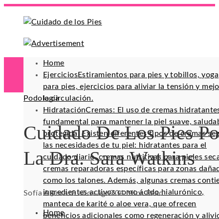
Home
Ejercicios
Estiramientos para pies y tobillos, yoga
para pies, ejercicios para aliviar la tensión y mej
Podología
la circulación.
Hidratación
Cremas: El uso de cremas hidratante
fundamental para mantener la piel suave, saluda
Cuidado De Los Pies Po
protegida. Existen diferentes tipos de cremas se
las necesidades de tu piel: hidratantes para el
La Dra. Sara Watkins
cuidado diario, cremas nutritivas para pieles sec
cremas reparadoras específicas para zonas daña
como los talones. Además, algunas cremas conti
ingredientes activos como ácido hialurónico,
Sofía Alencar
8 años ago
70
4 Mins Read
manteca de karité o aloe vera, que ofrecen
Home
beneficios adicionales como regeneración y alivi