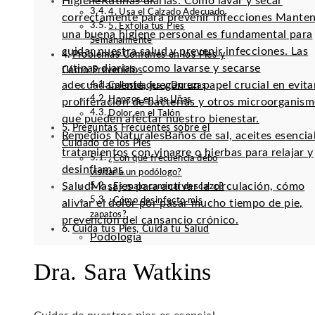
Higiene
Rutinas diarias: Cómo lavar y secar
4. Usa el Calzado Adecuado
correctamente para prevenir infecciones Mante
5. Exfolia tus Pies
una buena higiene personal es fundamental para
Semanalmente
cuidar nuestra salud y prevenir infecciones. Las
Problemas Comunes en los Pies y
rutinas diarias, como lavarse y secarse
Cómo Prevenirlos
adecuadamente, juegan un papel crucial en evitar
Callosidades y Durezas
Hongos en las Uñas
proliferación de bacterias y otros microorganis
Dolor en el Talón
que pueden afectar nuestro bienestar.
Preguntas Frecuentes sobre el
Remedios Naturales
Baños de sal, aceites esencia
Cuidado de los Pies
tratamientos con vinagre o hierbas para relajar y
¿Con qué frecuencia debo
desinflamar.
visitar a un podólogo?
Salud
Masajes para activar la circulación, cómo
¿Es malo caminar descalzo?
¿Cómo desinfecto mis
aliviar el dolor por pasar mucho tiempo de pie,
zapatos?
prevención del cansancio crónico.
Cuida tus Pies, Cuida tu Salud
Podología
Dra. Sara Watkins