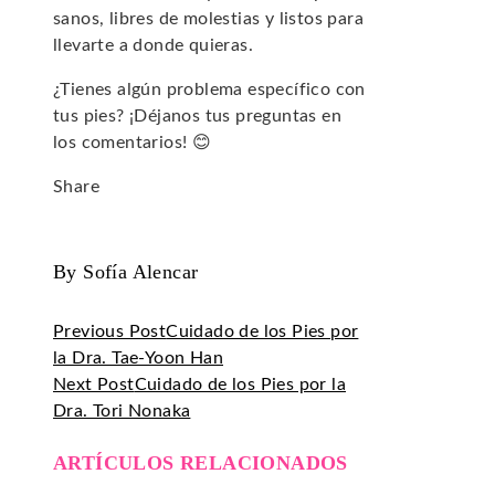
sanos, libres de molestias y listos para
llevarte a donde quieras.
¿Tienes algún problema específico con
tus pies? ¡Déjanos tus preguntas en
los comentarios! 😊
Share
Facebook
Twitter
LinkedIn
Pinterest
Stumbleupon
Email
By Sofía Alencar
Previous Post
Cuidado de los Pies por
la Dra. Tae-Yoon Han
Next Post
Cuidado de los Pies por la
Dra. Tori Nonaka
ARTÍCULOS RELACIONADOS