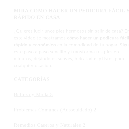
MIRA COMO HACER UN PEDICURA FÁCIL 
RÁPIDO EN CASA
¿Quieres lucir unos pies hermosos sin salir de casa? E
este video te mostramos
cómo hacer un pedicura fácil
rápido y económico
en la comodidad de tu hogar. Sig
este paso a paso sencillo y transforma tus pies en
minutos, dejándolos suaves, hidratados y listos para
cualquier ocasión.
CATEGORÍAS
Belleza y Moda
5
Problemas Comunes (Autocuidado)
2
Remedios Caseros y Naturales
2