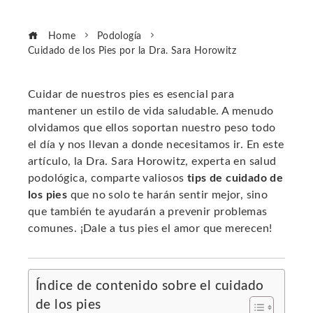
Home
Podología
Cuidado de los Pies por la Dra. Sara Horowitz
Cuidar de nuestros pies es esencial para
mantener un estilo de vida saludable. A menudo
ebook
olvidamos que ellos soportan nuestro peso todo
el día y nos llevan a donde necesitamos ir. En este
ter
artículo, la Dra. Sara Horowitz, experta en salud
podológica, comparte valiosos
tips de cuidado de
los pies
que no solo te harán sentir mejor, sino
edIn
que también te ayudarán a prevenir problemas
comunes. ¡Dale a tus pies el amor que merecen!
erest
mbleupon
Índice de contenido sobre el cuidado
de los pies
l