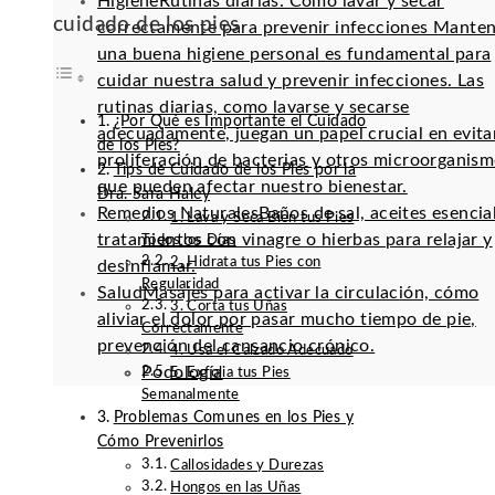
Higiene
Rutinas diarias: Cómo lavar y secar
cuidado de los pies
correctamente para prevenir infecciones Mante
una buena higiene personal es fundamental para
cuidar nuestra salud y prevenir infecciones. Las
rutinas diarias, como lavarse y secarse
¿Por Qué es Importante el Cuidado
adecuadamente, juegan un papel crucial en evitar
de los Pies?
proliferación de bacterias y otros microorganis
Tips de Cuidado de los Pies por la
que pueden afectar nuestro bienestar.
Dra. Sara Haley
Remedios Naturales
Baños de sal, aceites esencia
1. Lava y Seca Bien tus Pies
tratamientos con vinagre o hierbas para relajar y
Todos los Días
2. Hidrata tus Pies con
desinflamar.
Regularidad
Salud
Masajes para activar la circulación, cómo
3. Corta tus Uñas
aliviar el dolor por pasar mucho tiempo de pie,
Correctamente
prevención del cansancio crónico.
4. Usa el Calzado Adecuado
Podología
5. Exfolia tus Pies
Semanalmente
Problemas Comunes en los Pies y
Cómo Prevenirlos
Callosidades y Durezas
Hongos en las Uñas