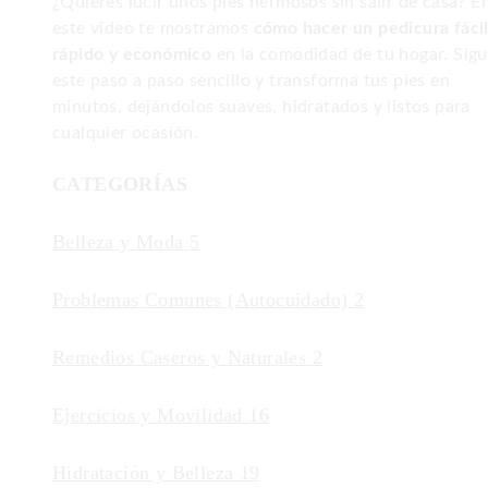
¿Quieres lucir unos pies hermosos sin salir de casa? E
este video te mostramos
cómo hacer un pedicura fácil
rápido y económico
en la comodidad de tu hogar. Sig
este paso a paso sencillo y transforma tus pies en
minutos, dejándolos suaves, hidratados y listos para
cualquier ocasión.
CATEGORÍAS
Belleza y Moda
5
Problemas Comunes (Autocuidado)
2
Remedios Caseros y Naturales
2
Ejercicios y Movilidad
16
Hidratación y Belleza
19