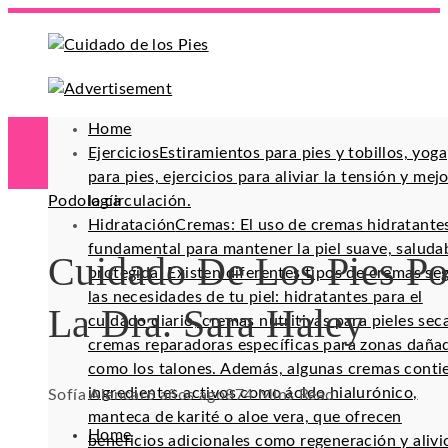
Home
Ejercicios
Estiramientos para pies y tobillos, yoga
para pies, ejercicios para aliviar la tensión y mej
Podología
la circulación.
Hidratación
Cremas: El uso de cremas hidratante
fundamental para mantener la piel suave, saluda
Cuidado De Los Pies Po
protegida. Existen diferentes tipos de cremas se
las necesidades de tu piel: hidratantes para el
La Dra. Sara Haley
cuidado diario, cremas nutritivas para pieles sec
cremas reparadoras específicas para zonas daña
como los talones. Además, algunas cremas conti
ingredientes activos como ácido hialurónico,
Sofía Alencar
6 años ago
87
4 Mins Read
manteca de karité o aloe vera, que ofrecen
Home
beneficios adicionales como regeneración y alivi