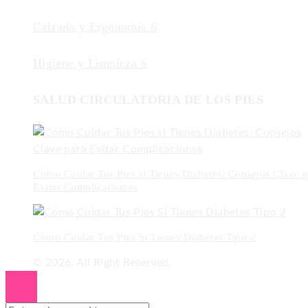
Calzado y Ergonomía
6
Higiene y Limpieza
6
SALUD CIRCULATORIA DE LOS PIES
Cómo Cuidar Tus Pies si Tienes Diabetes: Consejos Clave p
Evitar Complicaciones
Cómo Cuidar Tus Pies Si Tienes Diabetes Tipo 2
© 2026. All Right Reserved.