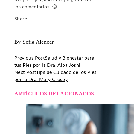
los comentarios! 😊
Share
Facebook
Twitter
LinkedIn
Pinterest
Stumbleupon
Email
By Sofía Alencar
Previous Post
Salud y Bienestar para
tus Pies por la Dra. Alpa Joshi
Next Post
Tips de Cuidado de los Pies
por la Dra. Mary Crosby
ARTÍCULOS RELACIONADOS