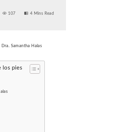
107
4 Mins Read
la Dra. Samantha Halas
 los pies
alas
s