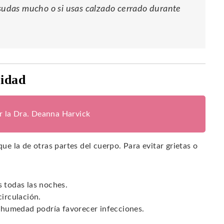
 sudas mucho o si usas calzado cerrado durante
ridad
or la Dra. Deanna Harvick
que la de otras partes del cuerpo. Para evitar grietas o
s todas las noches.
circulación.
a humedad podría favorecer infecciones.