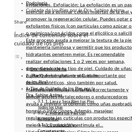
Podología
irritaciones. Exfoliación: La exfoliación es un pa
Cuidado de los Pies por la Dra. Sabine Azéma
esencial para eliminar células muertas de la piel 
promover la regeneración celular. Puedes optar 
Facebook
Twitter
LinkedIn
Pinterest
Stumbleupon
Email
Share
exfoliantes físicos (con partículas como azúcar o 
o químicos (con ácidos como el glicólico o salicíli
Índice de contenido sobre el
Este proceso ayuda a mejorar la textura de la pie
cuidado de los pies
mantenerla luminosa y permitir que los producto
hidratantes penetren mejor. Es recomendable
realizar exfoliaciones 1 o 2 veces por semana,
dependiendo de tu tipo de piel. Cuidado de uñas:
Dra. Sabine Azéma
cuidado de las uñas no solo es importante por
¿Por Qué es Importante el Cuidado
de los Pies?
motivos estéticos, sino también por salud.
Tips de Cuidado de los Pies por la
Mantenerlas limpias, cortarlas correctamente y
Dra. Sabine Azéma
aplicar aceites fortalecedores o endurecedores
1. Lava y Seca Bien tus Pies
ayuda a prevenir problemas como uñas quebradi
Todos los Días
hongos o infecciones. Además, masajear
2. Hidrata tus Pies con
regularmente las cutículas con productos especí
Regularidad
mejora la circulación y estimula el…
3. Corta tus Uñas
Correctamente