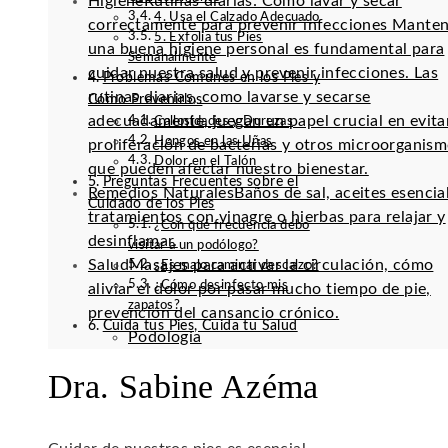
Higiene
Rutinas diarias: Cómo lavar y secar
4. Usa el Calzado Adecuado
correctamente para prevenir infecciones Mante
5. Exfolia tus Pies
una buena higiene personal es fundamental para
Semanalmente
cuidar nuestra salud y prevenir infecciones. Las
Problemas Comunes en los Pies y
rutinas diarias, como lavarse y secarse
Cómo Prevenirlos
adecuadamente, juegan un papel crucial en evitar
Callosidades y Durezas
Hongos en las Uñas
proliferación de bacterias y otros microorganis
Dolor en el Talón
que pueden afectar nuestro bienestar.
Preguntas Frecuentes sobre el
Remedios Naturales
Baños de sal, aceites esencia
Cuidado de los Pies
tratamientos con vinagre o hierbas para relajar y
¿Con qué frecuencia debo
desinflamar.
visitar a un podólogo?
Salud
Masajes para activar la circulación, cómo
¿Es malo caminar descalzo?
¿Cómo desinfecto mis
aliviar el dolor por pasar mucho tiempo de pie,
zapatos?
prevención del cansancio crónico.
Cuida tus Pies, Cuida tu Salud
Podología
Dra. Sabine Azéma