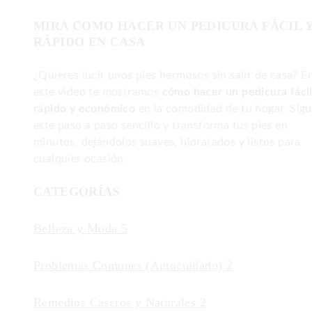
MIRA COMO HACER UN PEDICURA FÁCIL 
RÁPIDO EN CASA
¿Quieres lucir unos pies hermosos sin salir de casa? E
este video te mostramos
cómo hacer un pedicura fácil
rápido y económico
en la comodidad de tu hogar. Sig
este paso a paso sencillo y transforma tus pies en
minutos, dejándolos suaves, hidratados y listos para
cualquier ocasión.
CATEGORÍAS
Belleza y Moda
5
Problemas Comunes (Autocuidado)
2
Remedios Caseros y Naturales
2