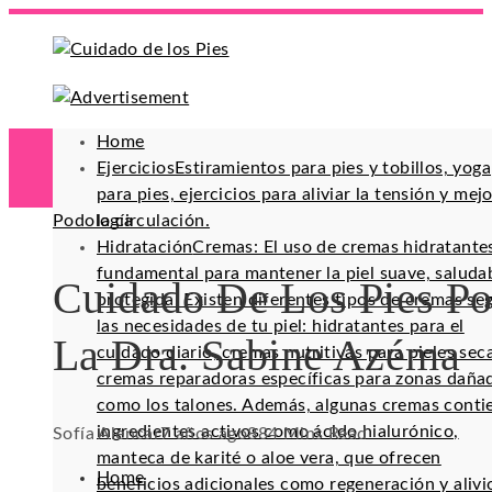
Home
Ejercicios
Estiramientos para pies y tobillos, yoga
para pies, ejercicios para aliviar la tensión y mej
Podología
la circulación.
Hidratación
Cremas: El uso de cremas hidratante
fundamental para mantener la piel suave, saluda
Cuidado De Los Pies Po
protegida. Existen diferentes tipos de cremas se
las necesidades de tu piel: hidratantes para el
La Dra. Sabine Azéma
cuidado diario, cremas nutritivas para pieles sec
cremas reparadoras específicas para zonas daña
como los talones. Además, algunas cremas conti
ingredientes activos como ácido hialurónico,
Sofía Alencar
7 años ago
88
4 Mins Read
manteca de karité o aloe vera, que ofrecen
Home
beneficios adicionales como regeneración y alivi