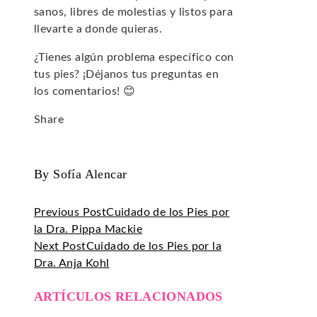
sanos, libres de molestias y listos para
llevarte a donde quieras.
¿Tienes algún problema específico con
tus pies? ¡Déjanos tus preguntas en
los comentarios! 😊
Share
Facebook
Twitter
LinkedIn
Pinterest
Stumbleupon
Email
By Sofía Alencar
Previous Post
Cuidado de los Pies por
la Dra. Pippa Mackie
Next Post
Cuidado de los Pies por la
Dra. Anja Kohl
ARTÍCULOS RELACIONADOS