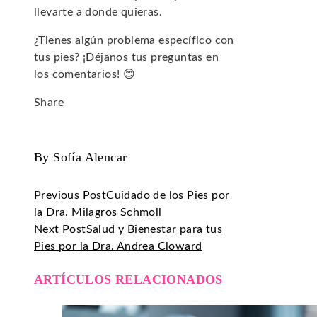
llevarte a donde quieras.
¿Tienes algún problema específico con
tus pies? ¡Déjanos tus preguntas en
los comentarios! 😊
Share
Facebook
Twitter
LinkedIn
Pinterest
Stumbleupon
Email
By Sofía Alencar
Previous Post
Cuidado de los Pies por
la Dra. Milagros Schmoll
Next Post
Salud y Bienestar para tus
Pies por la Dra. Andrea Cloward
ARTÍCULOS RELACIONADOS