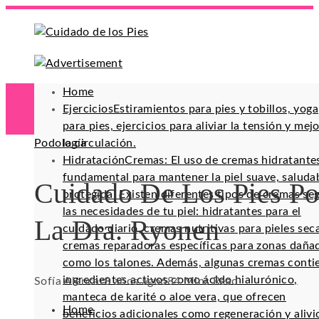
Home
Ejercicios
Estiramientos para pies y tobillos, yoga
para pies, ejercicios para aliviar la tensión y mej
Podología
la circulación.
Hidratación
Cremas: El uso de cremas hidratante
fundamental para mantener la piel suave, saluda
Cuidado De Los Pies Po
protegida. Existen diferentes tipos de cremas se
las necesidades de tu piel: hidratantes para el
La Dra. Ryonen
cuidado diario, cremas nutritivas para pieles sec
cremas reparadoras específicas para zonas daña
como los talones. Además, algunas cremas conti
ingredientes activos como ácido hialurónico,
Sofía Alencar
8 años ago
68
4 Mins Read
manteca de karité o aloe vera, que ofrecen
Home
beneficios adicionales como regeneración y alivi