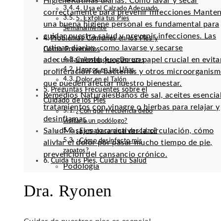
Higiene
Rutinas diarias: Cómo lavar y secar
4. Usa el Calzado Adecuado
correctamente para prevenir infecciones Mante
5. Exfolia tus Pies
una buena higiene personal es fundamental para
Semanalmente
cuidar nuestra salud y prevenir infecciones. Las
Problemas Comunes en los Pies y
rutinas diarias, como lavarse y secarse
Cómo Prevenirlos
adecuadamente, juegan un papel crucial en evitar
Callosidades y Durezas
Hongos en las Uñas
proliferación de bacterias y otros microorganis
Dolor en el Talón
que pueden afectar nuestro bienestar.
Preguntas Frecuentes sobre el
Remedios Naturales
Baños de sal, aceites esencia
Cuidado de los Pies
tratamientos con vinagre o hierbas para relajar y
¿Con qué frecuencia debo
desinflamar.
visitar a un podólogo?
Salud
Masajes para activar la circulación, cómo
¿Es malo caminar descalzo?
¿Cómo desinfecto mis
aliviar el dolor por pasar mucho tiempo de pie,
zapatos?
prevención del cansancio crónico.
Cuida tus Pies, Cuida tu Salud
Podología
Dra. Ryonen