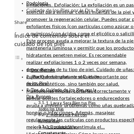
Podología
irritaciones. Exfoliación: La exfoliación es un pa
Cuidado de los Pies por la Dra. Ryonen
esencial para eliminar células muertas de la piel 
promover la regeneración celular. Puedes optar 
Facebook
Twitter
LinkedIn
Pinterest
Stumbleupon
Email
Share
exfoliantes físicos (con partículas como azúcar o 
o químicos (con ácidos como el glicólico o salicíli
Índice de contenido sobre el
Este proceso ayuda a mejorar la textura de la pie
cuidado de los pies
mantenerla luminosa y permitir que los producto
hidratantes penetren mejor. Es recomendable
realizar exfoliaciones 1 o 2 veces por semana,
dependiendo de tu tipo de piel. Cuidado de uñas:
Dra. Ryonen
cuidado de las uñas no solo es importante por
¿Por Qué es Importante el Cuidado
de los Pies?
motivos estéticos, sino también por salud.
Tips de Cuidado de los Pies por la
Mantenerlas limpias, cortarlas correctamente y
Dra. Ryonen
aplicar aceites fortalecedores o endurecedores
1. Lava y Seca Bien tus Pies
ayuda a prevenir problemas como uñas quebradi
Todos los Días
hongos o infecciones. Además, masajear
2. Hidrata tus Pies con
regularmente las cutículas con productos especí
Regularidad
mejora la circulación y estimula el…
3. Corta tus Uñas
Correctamente