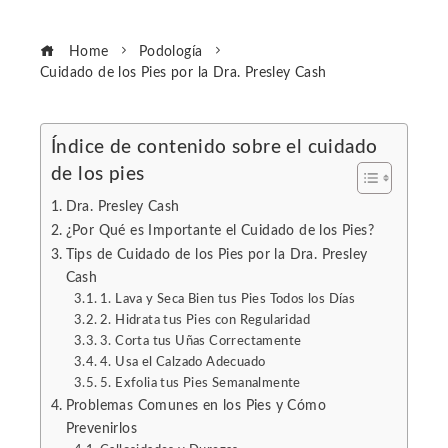
Home
Podología
Cuidado de los Pies por la Dra. Presley Cash
Índice de contenido sobre el cuidado
de los pies
ebook
Dra. Presley Cash
ter
¿Por Qué es Importante el Cuidado de los Pies?
Tips de Cuidado de los Pies por la Dra. Presley
Cash
edIn
1. Lava y Seca Bien tus Pies Todos los Días
2. Hidrata tus Pies con Regularidad
erest
3. Corta tus Uñas Correctamente
4. Usa el Calzado Adecuado
5. Exfolia tus Pies Semanalmente
mbleupon
Problemas Comunes en los Pies y Cómo
Prevenirlos
l