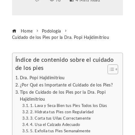
78
4 Mins Read
Home
Podología
Cuidado de los Pies por la Dra. Popi Hajidimitriou
Índice de contenido sobre el cuidado
de los pies
ebook
Dra. Popi Hajidimitriou
ter
¿Por Qué es Importante el Cuidado de los Pies?
Tips de Cuidado de los Pies por la Dra. Popi
Hajidimitriou
edIn
1. Lava y Seca Bien tus Pies Todos los Días
2. Hidrata tus Pies con Regularidad
erest
3. Corta tus Uñas Correctamente
4. Usa el Calzado Adecuado
5. Exfolia tus Pies Semanalmente
mbleupon