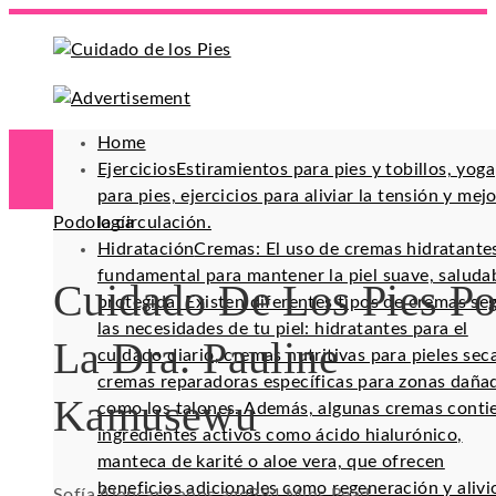
Home
Ejercicios
Estiramientos para pies y tobillos, yoga
para pies, ejercicios para aliviar la tensión y mej
Podología
la circulación.
Hidratación
Cremas: El uso de cremas hidratante
fundamental para mantener la piel suave, saluda
Cuidado De Los Pies Po
protegida. Existen diferentes tipos de cremas se
las necesidades de tu piel: hidratantes para el
La Dra. Pauline
cuidado diario, cremas nutritivas para pieles sec
cremas reparadoras específicas para zonas daña
Kamusewu
como los talones. Además, algunas cremas conti
ingredientes activos como ácido hialurónico,
manteca de karité o aloe vera, que ofrecen
beneficios adicionales como regeneración y alivi
Sofía Alencar
7 años ago
98
4 Mins Read