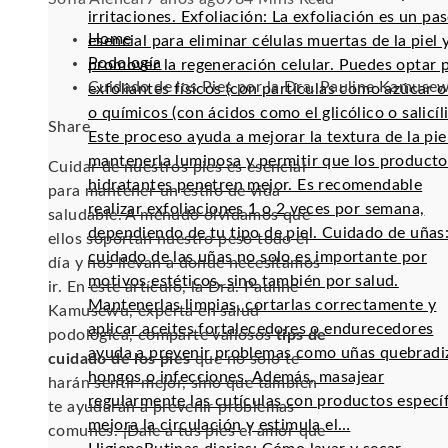
irritaciones. Exfoliación: La exfoliación es un pa
Home
esencial para eliminar células muertas de la piel 
Podología
promover la regeneración celular. Puedes optar 
Cuidado de los Pies por la Dra. Pauline Kamuse
exfoliantes físicos (con partículas como azúcar o 
o químicos (con ácidos como el glicólico o salicíli
Facebook
Twitter
LinkedIn
Pinterest
Stumbleupon
Email
Share
Este proceso ayuda a mejorar la textura de la pie
mantenerla luminosa y permitir que los producto
Cuidar de nuestros pies es esencial
hidratantes penetren mejor. Es recomendable
para mantener un estilo de vida
realizar exfoliaciones 1 o 2 veces por semana,
saludable. A menudo olvidamos que
dependiendo de tu tipo de piel. Cuidado de uñas:
ellos soportan nuestro peso todo el
cuidado de las uñas no solo es importante por
día y nos llevan a donde necesitamos
motivos estéticos, sino también por salud.
ir. En este artículo, la Dra. Pauline
Mantenerlas limpias, cortarlas correctamente y
Kamusewu, experta en salud
aplicar aceites fortalecedores o endurecedores
podológica, comparte valiosos
tips de
ayuda a prevenir problemas como uñas quebradi
cuidado de los pies
que no solo te
hongos o infecciones. Además, masajear
harán sentir mejor, sino que también
regularmente las cutículas con productos especí
te ayudarán a prevenir problemas
mejora la circulación y estimula el…
comunes. ¡Dale a tus pies el amor que