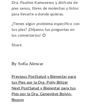
Dra. Pauline Kamusewu y disfruta de
pies sanos, libres de molestias y listos
para llevarte a donde quieras.
¿Tienes algún problema específico con
tus pies? ¡Déjanos tus preguntas en
los comentarios! 😊
Share
Facebook
Twitter
LinkedIn
Pinterest
Stumbleupon
Email
By Sofía Alencar
Previous Post
Salud y Bienestar para
tus Pies por la Dra. Polly Blitzer
Next Post
Salud y Bienestar para tus
Pies por la Dra. Geneviève Boivin-
Roussy