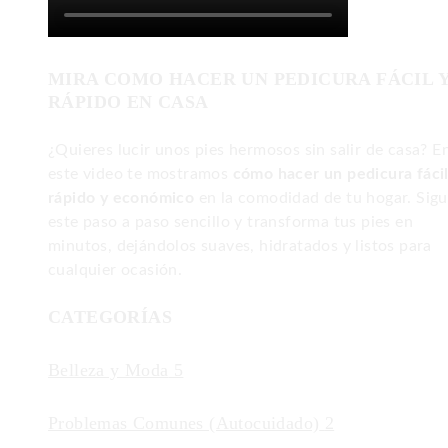
MIRA COMO HACER UN PEDICURA FÁCIL 
RÁPIDO EN CASA
¿Quieres lucir unos pies hermosos sin salir de casa? E
este video te mostramos
cómo hacer un pedicura fácil
rápido y económico
en la comodidad de tu hogar. Sig
este paso a paso sencillo y transforma tus pies en
minutos, dejándolos suaves, hidratados y listos para
cualquier ocasión.
CATEGORÍAS
Belleza y Moda
5
Problemas Comunes (Autocuidado)
2