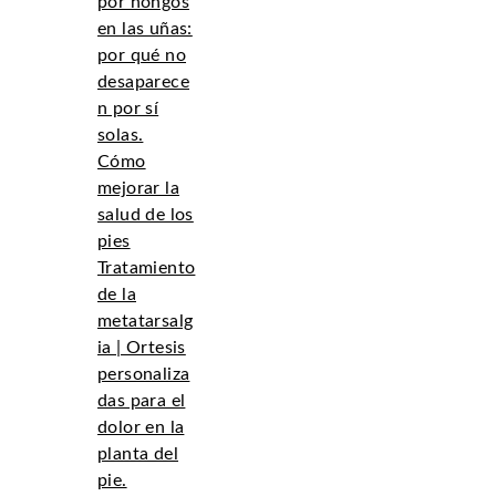
por hongos
en las uñas:
por qué no
desaparece
n por sí
solas.
Cómo
mejorar la
salud de los
pies
Tratamiento
de la
metatarsalg
ia | Ortesis
personaliza
das para el
dolor en la
planta del
pie.