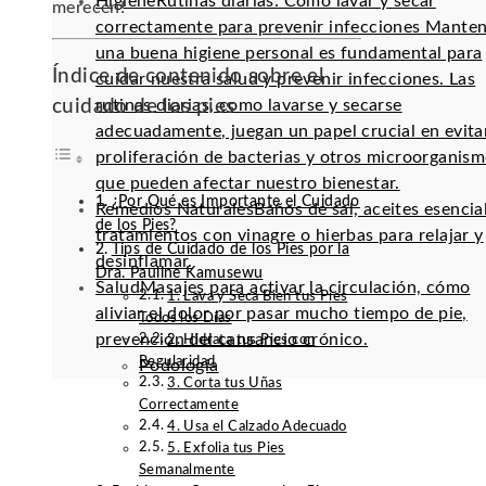
Higiene
Rutinas diarias: Cómo lavar y secar
merecen!
correctamente para prevenir infecciones Mante
una buena higiene personal es fundamental para
Índice de contenido sobre el
cuidar nuestra salud y prevenir infecciones. Las
cuidado de los pies
rutinas diarias, como lavarse y secarse
adecuadamente, juegan un papel crucial en evitar
proliferación de bacterias y otros microorganis
que pueden afectar nuestro bienestar.
¿Por Qué es Importante el Cuidado
Remedios Naturales
Baños de sal, aceites esencia
de los Pies?
tratamientos con vinagre o hierbas para relajar y
Tips de Cuidado de los Pies por la
desinflamar.
Dra. Pauline Kamusewu
Salud
Masajes para activar la circulación, cómo
1. Lava y Seca Bien tus Pies
aliviar el dolor por pasar mucho tiempo de pie,
Todos los Días
prevención del cansancio crónico.
2. Hidrata tus Pies con
Regularidad
Podología
3. Corta tus Uñas
Correctamente
4. Usa el Calzado Adecuado
5. Exfolia tus Pies
Semanalmente