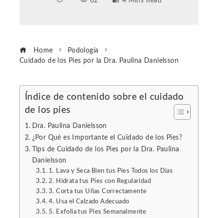
62
4 Mins Read
Home
Podología
Cuidado de los Pies por la Dra. Paulina Danielsson
Índice de contenido sobre el cuidado
de los pies
ebook
Dra. Paulina Danielsson
ter
¿Por Qué es Importante el Cuidado de los Pies?
Tips de Cuidado de los Pies por la Dra. Paulina
Danielsson
edIn
1. Lava y Seca Bien tus Pies Todos los Días
2. Hidrata tus Pies con Regularidad
erest
3. Corta tus Uñas Correctamente
4. Usa el Calzado Adecuado
5. Exfolia tus Pies Semanalmente
mbleupon