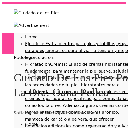
Home
Ejercicios
Estiramientos para pies y tobillos, yoga
para pies, ejercicios para aliviar la tensión y mej
Podología
la circulación.
Hidratación
Cremas: El uso de cremas hidratante
fundamental para mantener la piel suave, saluda
Cuidado De Los Pies Po
protegida. Existen diferentes tipos de cremas se
las necesidades de tu piel: hidratantes para el
La Dra. Oana Pellea
cuidado diario, cremas nutritivas para pieles sec
cremas reparadoras específicas para zonas daña
como los talones. Además, algunas cremas conti
ingredientes activos como ácido hialurónico,
Sofía Alencar
7 años ago
85
4 Mins Read
manteca de karité o aloe vera, que ofrecen
Home
beneficios adicionales como regeneración y alivi