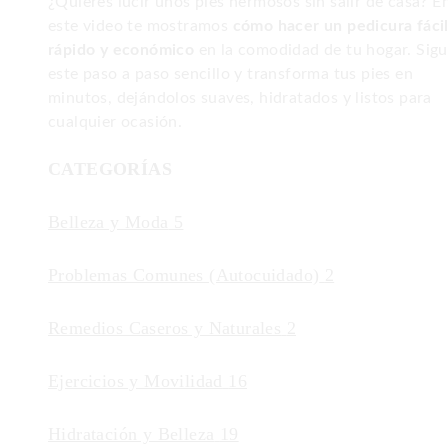
¿Quieres lucir unos pies hermosos sin salir de casa? E
este video te mostramos
cómo hacer un pedicura fácil
rápido y económico
en la comodidad de tu hogar. Sig
este paso a paso sencillo y transforma tus pies en
minutos, dejándolos suaves, hidratados y listos para
cualquier ocasión.
CATEGORÍAS
Belleza y Moda
5
Problemas Comunes (Autocuidado)
2
Remedios Caseros y Naturales
2
Ejercicios y Movilidad
16
Hidratación y Belleza
19