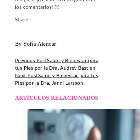
los comentarios! 😊
Share
Facebook
Twitter
LinkedIn
Pinterest
Stumbleupon
Email
By Sofía Alencar
Previous Post
Salud y Bienestar para
tus Pies por la Dra. Audrey Bastien
Next Post
Salud y Bienestar para tus
Pies por la Dra. Janni Larsson
ARTÍCULOS RELACIONADOS