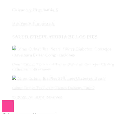
Calzado y Ergonomía
6
Higiene y Limpieza
6
SALUD CIRCULATORIA DE LOS PIES
Cómo Cuidar Tus Pies si Tienes Diabetes: Consejos Clave p
Evitar Complicaciones
Cómo Cuidar Tus Pies Si Tienes Diabetes Tipo 2
© 2026. All Right Reserved.