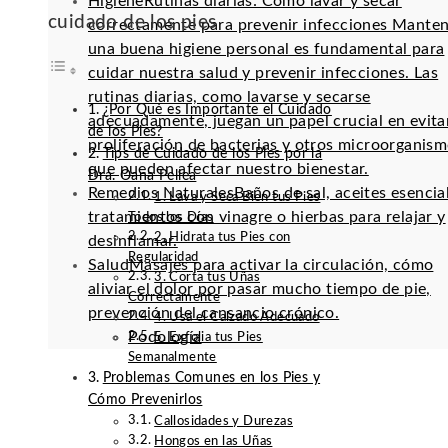
Higiene
Rutinas diarias: Cómo lavar y secar
cuidado de los pies
correctamente para prevenir infecciones Mante
una buena higiene personal es fundamental para
cuidar nuestra salud y prevenir infecciones. Las
rutinas diarias, como lavarse y secarse
¿Por Qué es Importante el Cuidado
adecuadamente, juegan un papel crucial en evitar
de los Pies?
proliferación de bacterias y otros microorganis
Tips de Cuidado de los Pies por la
que pueden afectar nuestro bienestar.
Dra. Oana Pellea
Remedios Naturales
Baños de sal, aceites esencia
1. Lava y Seca Bien tus Pies
tratamientos con vinagre o hierbas para relajar y
Todos los Días
2. Hidrata tus Pies con
desinflamar.
Regularidad
Salud
Masajes para activar la circulación, cómo
3. Corta tus Uñas
aliviar el dolor por pasar mucho tiempo de pie,
Correctamente
prevención del cansancio crónico.
4. Usa el Calzado Adecuado
Podología
5. Exfolia tus Pies
Semanalmente
Problemas Comunes en los Pies y
Cómo Prevenirlos
Callosidades y Durezas
Hongos en las Uñas