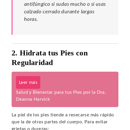
antifúngico si sudas mucho o si usas
calzado cerrado durante largas
horas.
2. Hidrata tus Pies con
Regularidad
Leer más
Salud y Bienestar para tus Pies por la Dra.
Deanna Harvick
La piel de los pies tiende a resecarse más rápido
que la de otras partes del cuerpo. Para evitar
grietas o durezas: