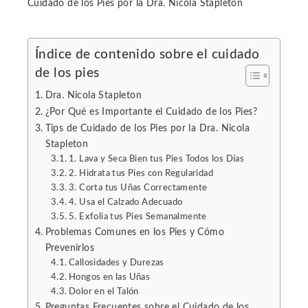
Cuidado de los Pies por la Dra. Nicola Stapleton
Índice de contenido sobre el cuidado
de los pies
ebook
Dra. Nicola Stapleton
ter
¿Por Qué es Importante el Cuidado de los Pies?
Tips de Cuidado de los Pies por la Dra. Nicola
Stapleton
edIn
1. Lava y Seca Bien tus Pies Todos los Días
2. Hidrata tus Pies con Regularidad
erest
3. Corta tus Uñas Correctamente
4. Usa el Calzado Adecuado
5. Exfolia tus Pies Semanalmente
mbleupon
Problemas Comunes en los Pies y Cómo
Prevenirlos
l
Callosidades y Durezas
Hongos en las Uñas
Dolor en el Talón
Preguntas Frecuentes sobre el Cuidado de los