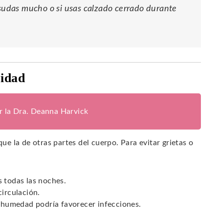
 sudas mucho o si usas calzado cerrado durante
ridad
or la Dra. Deanna Harvick
que la de otras partes del cuerpo. Para evitar grietas o
s todas las noches.
circulación.
a humedad podría favorecer infecciones.