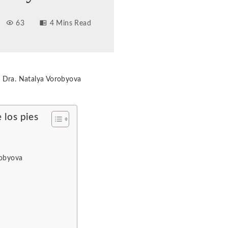
63
4 Mins Read
a Dra. Natalya Vorobyova
 los pies
robyova
s