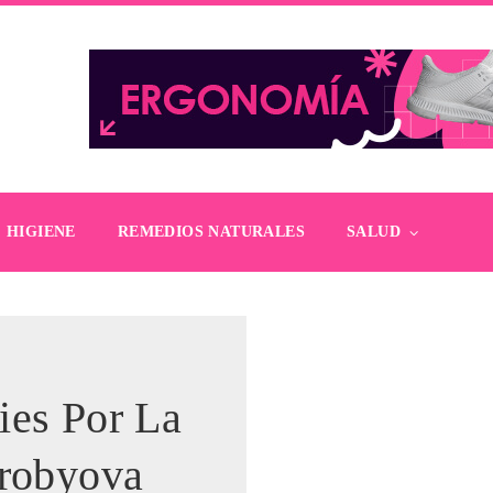
HIGIENE
REMEDIOS NATURALES
SALUD
ies Por La
orobyova