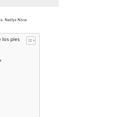
ra. Nadiya Nissa
 los pies
a
s