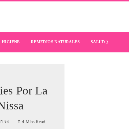
HIGIENE
REMEDIOS NATURALES
SALUD
ies Por La
Nissa
94
4 Mins Read