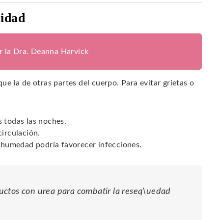
ridad
or la Dra. Deanna Harvick
que la de otras partes del cuerpo. Para evitar grietas o
s todas las noches.
circulación.
a humedad podría favorecer infecciones.
uctos con urea para combatir la reseq\uedad