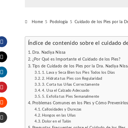
Home
Podología
Cuidado de los Pies por la D
Índice de contenido sobre el cuidado de
Facebook
Dra. Nadiya Nissa
¿Por Qué es Importante el Cuidado de los Pies?
Tips de Cuidado de los Pies por la Dra. Nadiya Niss
Twitter
1. Lava y Seca Bien tus Pies Todos los Días
2. Hidrata tus Pies con Regularidad
LinkedIn
3. Corta tus Uñas Correctamente
4. Usa el Calzado Adecuado
Pinterest
5. Exfolia tus Pies Semanalmente
Problemas Comunes en los Pies y Cómo Prevenirlo
Callosidades y Durezas
Stumbleupon
Hongos en las Uñas
Dolor en el Talón
Email
Preguntas Frecuentes sobre el Cuidado de los Pies