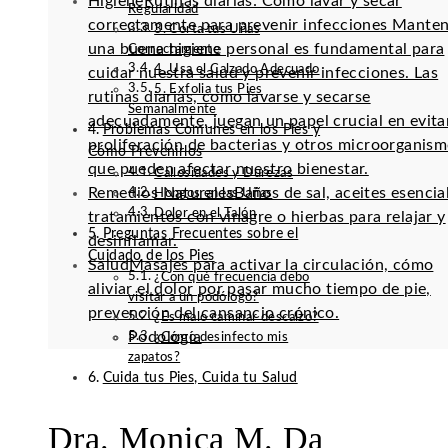
Higiene
Rutinas diarias: Cómo lavar y secar
Regularidad
correctamente para prevenir infecciones Mante
3. Corta tus Uñas
una buena higiene personal es fundamental para
Correctamente
4. Usa el Calzado Adecuado
cuidar nuestra salud y prevenir infecciones. Las
5. Exfolia tus Pies
rutinas diarias, como lavarse y secarse
Semanalmente
adecuadamente, juegan un papel crucial en evitar
Problemas Comunes en los Pies y
proliferación de bacterias y otros microorganis
Cómo Prevenirlos
que pueden afectar nuestro bienestar.
Callosidades y Durezas
Remedios Naturales
Baños de sal, aceites esencia
Hongos en las Uñas
Dolor en el Talón
tratamientos con vinagre o hierbas para relajar y
Preguntas Frecuentes sobre el
desinflamar.
Cuidado de los Pies
Salud
Masajes para activar la circulación, cómo
¿Con qué frecuencia debo
aliviar el dolor por pasar mucho tiempo de pie,
visitar a un podólogo?
prevención del cansancio crónico.
¿Es malo caminar descalzo?
Podología
¿Cómo desinfecto mis
zapatos?
Cuida tus Pies, Cuida tu Salud
Dra. Monica M. Da