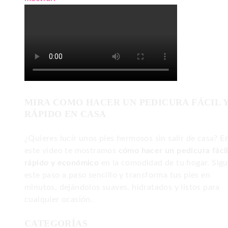
MIRA COMO HACER UN PEDICURA FÁCIL 
RÁPIDO EN CASA
¿Quieres lucir unos pies hermosos sin salir de casa? E
este video te mostramos
cómo hacer un pedicura fácil
rápido y económico
en la comodidad de tu hogar. Sig
este paso a paso sencillo y transforma tus pies en
minutos, dejándolos suaves, hidratados y listos para
cualquier ocasión.
CATEGORÍAS