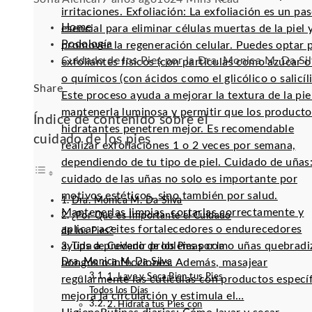
irritaciones. Exfoliación: La exfoliación es un pa
Home
esencial para eliminar células muertas de la piel 
Podología
promover la regeneración celular. Puedes optar 
Cuidado de los Pies por la Dra. Monica M. Da Si
exfoliantes físicos (con partículas como azúcar o 
o químicos (con ácidos como el glicólico o salicíli
Facebook
Twitter
LinkedIn
Pinterest
Stumbleupon
Email
Share
Este proceso ayuda a mejorar la textura de la pie
mantenerla luminosa y permitir que los producto
Índice de contenido sobre el
hidratantes penetren mejor. Es recomendable
cuidado de los pies
realizar exfoliaciones 1 o 2 veces por semana,
dependiendo de tu tipo de piel. Cuidado de uñas:
cuidado de las uñas no solo es importante por
motivos estéticos, sino también por salud.
Dra. Monica M. Da Silva
Mantenerlas limpias, cortarlas correctamente y
¿Por Qué es Importante el Cuidado
aplicar aceites fortalecedores o endurecedores
de los Pies?
ayuda a prevenir problemas como uñas quebradi
Tips de Cuidado de los Pies por la
Dra. Monica M. Da Silva
hongos o infecciones. Además, masajear
1. Lava y Seca Bien tus Pies
regularmente las cutículas con productos especí
Todos los Días
mejora la circulación y estimula el…
2. Hidrata tus Pies con