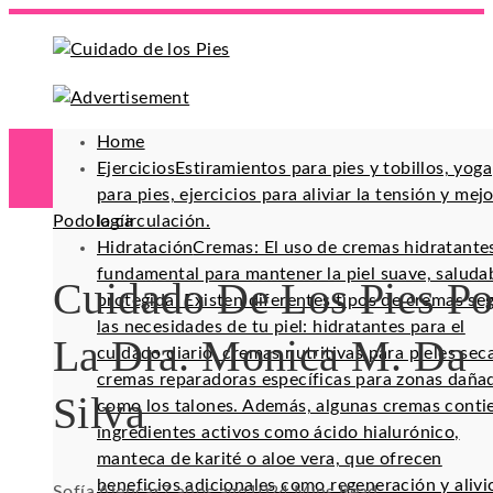
Home
Ejercicios
Estiramientos para pies y tobillos, yoga
para pies, ejercicios para aliviar la tensión y mej
Podología
la circulación.
Hidratación
Cremas: El uso de cremas hidratante
fundamental para mantener la piel suave, saluda
Cuidado De Los Pies Po
protegida. Existen diferentes tipos de cremas se
las necesidades de tu piel: hidratantes para el
La Dra. Monica M. Da
cuidado diario, cremas nutritivas para pieles sec
cremas reparadoras específicas para zonas daña
Silva
como los talones. Además, algunas cremas conti
ingredientes activos como ácido hialurónico,
manteca de karité o aloe vera, que ofrecen
beneficios adicionales como regeneración y alivi
Sofía Alencar
7 años ago
102
4 Mins Read