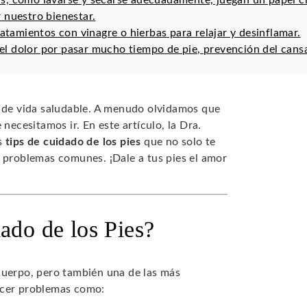
ias, como lavarse y secarse adecuadamente, juegan un papel cru
 nuestro bienestar.
ratamientos con vinagre o hierbas para relajar y desinflamar.
r el dolor por pasar mucho tiempo de pie, prevención del cans
o de vida saludable. A menudo olvidamos que
necesitamos ir. En este artículo, la Dra.
os
tips de cuidado de los pies
que no solo te
r problemas comunes. ¡Dale a tus pies el amor
ado de los Pies?
cuerpo, pero también una de las más
ecer problemas como: