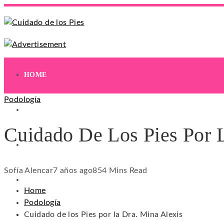
HOME
Podología
EJERCICIOS
Cuidado De Los Pies Por 
HIDRATACIÓN
Sofía Alencar
7 años ago
85
4 Mins Read
HIGIENE
Home
Podología
Cuidado de los Pies por la Dra. Mina Alexis
REMEDIOS NATURALES