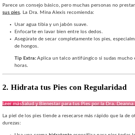
Parece un consejo básico, pero muchas personas no prestan 
sus pies
. La Dra. Mina Alexis recomienda:
Usar agua tibia y un jabón suave.
Enfocarte en lavar bien entre los dedos.
Asegúrate de secar completamente los pies, especialme
de hongos.
Tip Extra:
Aplica un talco antifúngico si sudas mucho o
horas.
2. Hidrata tus Pies con Regularidad
Leer más
Salud y Bienestar para tus Pies por la Dra. Deanna
La piel de los pies tiende a resecarse más rápido que la de o
durezas: