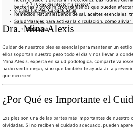
nuestra salud y prevenir infecciones. Las rutinas diar
¿Cómo desinfecto mis zapatos?
bacterias y otros microorganismos que pueden afectar
Cuida tus Pies, Cuida tu Salud
Remedios Naturales
Baños de sal, aceites esenciales, t
Salud
Masajes para activar la circulación, cómo alivia
Dra. Mina Alexis
Podología
Cuidar de nuestros pies es esencial para mantener un estil
ellos soportan nuestro peso todo el día y nos llevan a donde 
Mina Alexis, experta en salud podológica, comparte valios
harán sentir mejor, sino que también te ayudarán a preveni
que merecen!
¿Por Qué es Importante el Cuid
Los pies son una de las partes más importantes de nuestro 
olvidadas. Si no reciben el cuidado adecuado, pueden apar