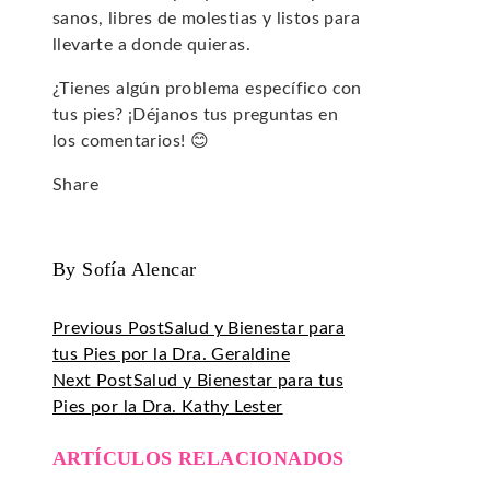
sanos, libres de molestias y listos para
llevarte a donde quieras.
¿Tienes algún problema específico con
tus pies? ¡Déjanos tus preguntas en
los comentarios! 😊
Share
Facebook
Twitter
LinkedIn
Pinterest
Stumbleupon
Email
By Sofía Alencar
Previous Post
Salud y Bienestar para
tus Pies por la Dra. Geraldine
Next Post
Salud y Bienestar para tus
Pies por la Dra. Kathy Lester
ARTÍCULOS RELACIONADOS