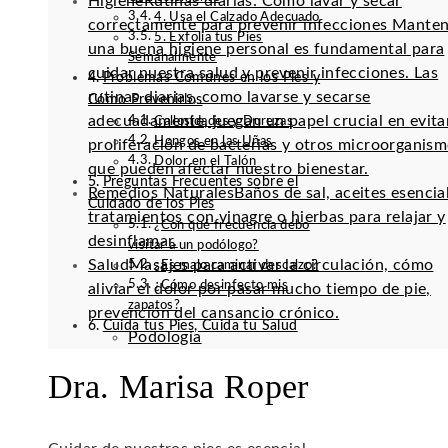
Higiene
Rutinas diarias: Cómo lavar y secar
4. Usa el Calzado Adecuado
correctamente para prevenir infecciones Mante
5. Exfolia tus Pies
una buena higiene personal es fundamental para
Semanalmente
cuidar nuestra salud y prevenir infecciones. Las
Problemas Comunes en los Pies y
rutinas diarias, como lavarse y secarse
Cómo Prevenirlos
adecuadamente, juegan un papel crucial en evitar
Callosidades y Durezas
Hongos en las Uñas
proliferación de bacterias y otros microorganis
Dolor en el Talón
que pueden afectar nuestro bienestar.
Preguntas Frecuentes sobre el
Remedios Naturales
Baños de sal, aceites esencia
Cuidado de los Pies
tratamientos con vinagre o hierbas para relajar y
¿Con qué frecuencia debo
desinflamar.
visitar a un podólogo?
Salud
Masajes para activar la circulación, cómo
¿Es malo caminar descalzo?
¿Cómo desinfecto mis
aliviar el dolor por pasar mucho tiempo de pie,
zapatos?
prevención del cansancio crónico.
Cuida tus Pies, Cuida tu Salud
Podología
Dra. Marisa Roper