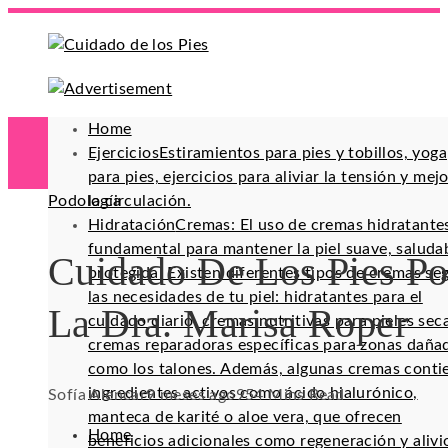
Home
Ejercicios
Estiramientos para pies y tobillos, yoga
para pies, ejercicios para aliviar la tensión y mej
Podología
la circulación.
Hidratación
Cremas: El uso de cremas hidratante
fundamental para mantener la piel suave, saluda
Cuidado De Los Pies Po
protegida. Existen diferentes tipos de cremas se
las necesidades de tu piel: hidratantes para el
La Dra. Marisa Roper
cuidado diario, cremas nutritivas para pieles sec
cremas reparadoras específicas para zonas daña
como los talones. Además, algunas cremas conti
ingredientes activos como ácido hialurónico,
Sofía Alencar
9 meses ago
95
4 Mins Read
manteca de karité o aloe vera, que ofrecen
Home
beneficios adicionales como regeneración y alivi