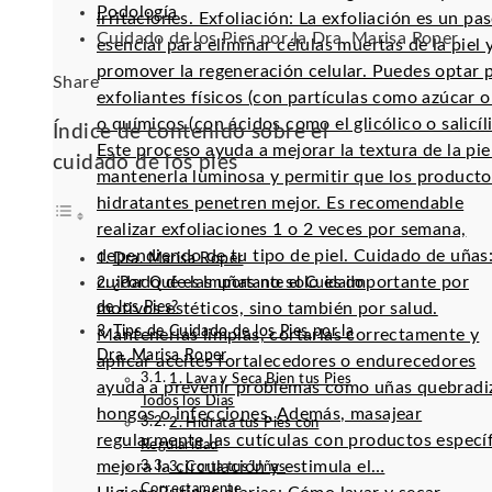
Podología
irritaciones. Exfoliación: La exfoliación es un pa
Cuidado de los Pies por la Dra. Marisa Roper
esencial para eliminar células muertas de la piel 
promover la regeneración celular. Puedes optar 
Facebook
Twitter
LinkedIn
Pinterest
Stumbleupon
Email
Share
exfoliantes físicos (con partículas como azúcar o 
o químicos (con ácidos como el glicólico o salicíli
Índice de contenido sobre el
Este proceso ayuda a mejorar la textura de la pie
cuidado de los pies
mantenerla luminosa y permitir que los producto
hidratantes penetren mejor. Es recomendable
realizar exfoliaciones 1 o 2 veces por semana,
dependiendo de tu tipo de piel. Cuidado de uñas:
Dra. Marisa Roper
cuidado de las uñas no solo es importante por
¿Por Qué es Importante el Cuidado
de los Pies?
motivos estéticos, sino también por salud.
Tips de Cuidado de los Pies por la
Mantenerlas limpias, cortarlas correctamente y
Dra. Marisa Roper
aplicar aceites fortalecedores o endurecedores
1. Lava y Seca Bien tus Pies
ayuda a prevenir problemas como uñas quebradi
Todos los Días
hongos o infecciones. Además, masajear
2. Hidrata tus Pies con
regularmente las cutículas con productos especí
Regularidad
mejora la circulación y estimula el…
3. Corta tus Uñas
Correctamente