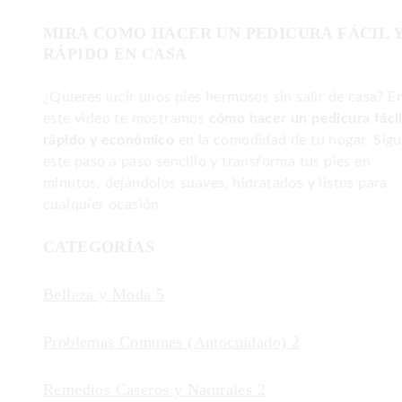
MIRA COMO HACER UN PEDICURA FÁCIL 
RÁPIDO EN CASA
¿Quieres lucir unos pies hermosos sin salir de casa? E
este video te mostramos
cómo hacer un pedicura fácil
rápido y económico
en la comodidad de tu hogar. Sig
este paso a paso sencillo y transforma tus pies en
minutos, dejándolos suaves, hidratados y listos para
cualquier ocasión.
CATEGORÍAS
Belleza y Moda
5
Problemas Comunes (Autocuidado)
2
Remedios Caseros y Naturales
2