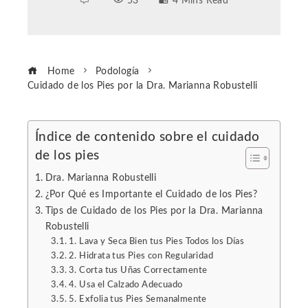
53
4 Mins Read
Home
Podología
Cuidado de los Pies por la Dra. Marianna Robustelli
Índice de contenido sobre el cuidado
de los pies
ebook
Dra. Marianna Robustelli
ter
¿Por Qué es Importante el Cuidado de los Pies?
Tips de Cuidado de los Pies por la Dra. Marianna
Robustelli
edIn
1. Lava y Seca Bien tus Pies Todos los Días
2. Hidrata tus Pies con Regularidad
erest
3. Corta tus Uñas Correctamente
4. Usa el Calzado Adecuado
5. Exfolia tus Pies Semanalmente
mbleupon