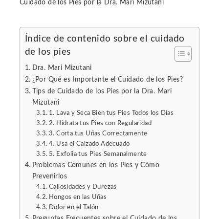
Cuidado de los Pies por la Dra. Mari Mizutani
Índice de contenido sobre el cuidado
de los pies
ebook
Dra. Mari Mizutani
ter
¿Por Qué es Importante el Cuidado de los Pies?
Tips de Cuidado de los Pies por la Dra. Mari
Mizutani
edIn
1. Lava y Seca Bien tus Pies Todos los Días
2. Hidrata tus Pies con Regularidad
erest
3. Corta tus Uñas Correctamente
4. Usa el Calzado Adecuado
5. Exfolia tus Pies Semanalmente
mbleupon
Problemas Comunes en los Pies y Cómo
Prevenirlos
l
Callosidades y Durezas
Hongos en las Uñas
Dolor en el Talón
Preguntas Frecuentes sobre el Cuidado de los