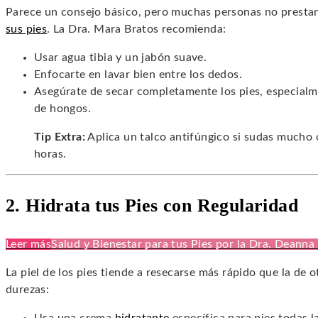
Parece un consejo básico, pero muchas personas no prestan 
sus pies
. La Dra. Mara Bratos recomienda:
Usar agua tibia y un jabón suave.
Enfocarte en lavar bien entre los dedos.
Asegúrate de secar completamente los pies, especialme
de hongos.
Tip Extra:
Aplica un talco antifúngico si sudas mucho o
horas.
2. Hidrata tus Pies con Regularidad
Leer más
Salud y Bienestar para tus Pies por la Dra. Deanna
La piel de los pies tiende a resecarse más rápido que la de o
durezas: