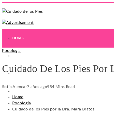
HOME
Podología
EJERCICIOS
Cuidado De Los Pies Por 
HIDRATACIÓN
Sofía Alencar
7 años ago
95
4 Mins Read
HIGIENE
Home
Podología
Cuidado de los Pies por la Dra. Mara Bratos
REMEDIOS NATURALES