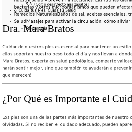
nuestra salud y prevenir infecciones. Las rutinas diar
¿Cómo desinfecto mis zapatos?
bacterias y otros microorganismos que pueden afectar
Cuida tus Pies, Cuida tu Salud
Remedios Naturales
Baños de sal, aceites esenciales, t
Salud
Masajes para activar la circulación, cómo alivia
Dra. Mara Bratos
Podología
Cuidar de nuestros pies es esencial para mantener un estil
ellos soportan nuestro peso todo el día y nos llevan a donde 
Mara Bratos, experta en salud podológica, comparte valios
harán sentir mejor, sino que también te ayudarán a preveni
que merecen!
¿Por Qué es Importante el Cuid
Los pies son una de las partes más importantes de nuestro 
olvidadas. Si no reciben el cuidado adecuado, pueden apar