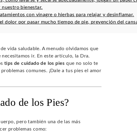
ias, como lavarse y secarse adecuadamente, juegan un papel cru
 nuestro bienestar.
ratamientos con vinagre o hierbas para relajar y desinflamar.
r el dolor por pasar mucho tiempo de pie, prevención del cans
o de vida saludable. A menudo olvidamos que
necesitamos ir. En este artículo, la Dra.
os
tips de cuidado de los pies
que no solo te
r problemas comunes. ¡Dale a tus pies el amor
ado de los Pies?
cuerpo, pero también una de las más
ecer problemas como: