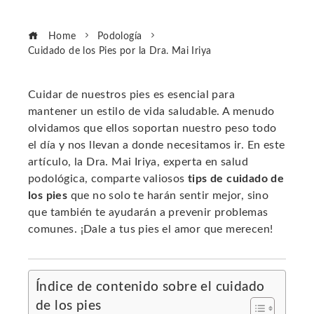
Home
Podología
Cuidado de los Pies por la Dra. Mai Iriya
Cuidar de nuestros pies es esencial para
mantener un estilo de vida saludable. A menudo
ebook
olvidamos que ellos soportan nuestro peso todo
el día y nos llevan a donde necesitamos ir. En este
ter
artículo, la Dra. Mai Iriya, experta en salud
podológica, comparte valiosos
tips de cuidado de
los pies
que no solo te harán sentir mejor, sino
edIn
que también te ayudarán a prevenir problemas
comunes. ¡Dale a tus pies el amor que merecen!
erest
mbleupon
Índice de contenido sobre el cuidado
de los pies
l