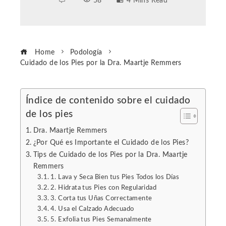
58
4 Mins Read
Home
Podología
Cuidado de los Pies por la Dra. Maartje Remmers
Índice de contenido sobre el cuidado
de los pies
ebook
Dra. Maartje Remmers
ter
¿Por Qué es Importante el Cuidado de los Pies?
Tips de Cuidado de los Pies por la Dra. Maartje
Remmers
edIn
1. Lava y Seca Bien tus Pies Todos los Días
2. Hidrata tus Pies con Regularidad
erest
3. Corta tus Uñas Correctamente
4. Usa el Calzado Adecuado
5. Exfolia tus Pies Semanalmente
mbleupon