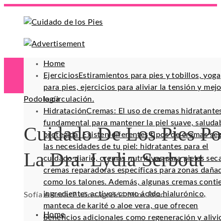
Home
Ejercicios
Estiramientos para pies y tobillos, yoga
para pies, ejercicios para aliviar la tensión y mej
Podología
la circulación.
Hidratación
Cremas: El uso de cremas hidratante
fundamental para mantener la piel suave, saluda
Cuidado De Los Pies Po
protegida. Existen diferentes tipos de cremas se
las necesidades de tu piel: hidratantes para el
La Dra. Lydia Serbout
cuidado diario, cremas nutritivas para pieles sec
cremas reparadoras específicas para zonas daña
como los talones. Además, algunas cremas conti
ingredientes activos como ácido hialurónico,
Sofía Alencar
7 años ago
86
4 Mins Read
manteca de karité o aloe vera, que ofrecen
Home
beneficios adicionales como regeneración y alivi