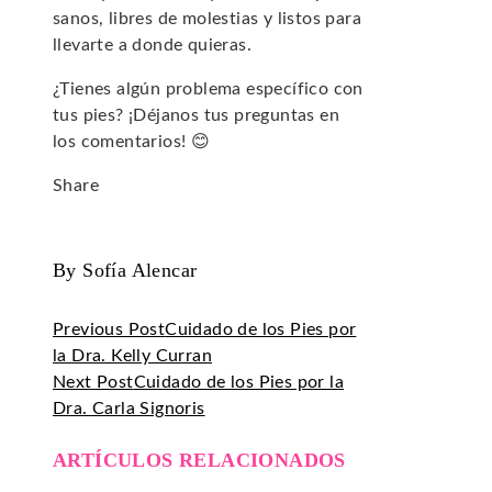
sanos, libres de molestias y listos para
llevarte a donde quieras.
¿Tienes algún problema específico con
tus pies? ¡Déjanos tus preguntas en
los comentarios! 😊
Share
Facebook
Twitter
LinkedIn
Pinterest
Stumbleupon
Email
By Sofía Alencar
Previous Post
Cuidado de los Pies por
la Dra. Kelly Curran
Next Post
Cuidado de los Pies por la
Dra. Carla Signoris
ARTÍCULOS RELACIONADOS