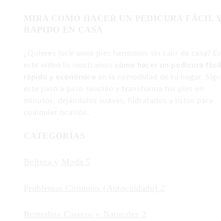
MIRA COMO HACER UN PEDICURA FÁCIL 
RÁPIDO EN CASA
¿Quieres lucir unos pies hermosos sin salir de casa? E
este video te mostramos
cómo hacer un pedicura fácil
rápido y económico
en la comodidad de tu hogar. Sig
este paso a paso sencillo y transforma tus pies en
minutos, dejándolos suaves, hidratados y listos para
cualquier ocasión.
CATEGORÍAS
Belleza y Moda
5
Problemas Comunes (Autocuidado)
2
Remedios Caseros y Naturales
2