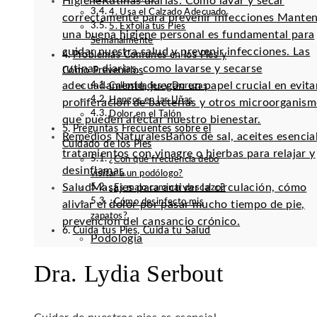
Higiene
Rutinas diarias: Cómo lavar y secar
4. Usa el Calzado Adecuado
correctamente para prevenir infecciones Mante
5. Exfolia tus Pies
una buena higiene personal es fundamental para
Semanalmente
cuidar nuestra salud y prevenir infecciones. Las
Problemas Comunes en los Pies y
rutinas diarias, como lavarse y secarse
Cómo Prevenirlos
adecuadamente, juegan un papel crucial en evitar
Callosidades y Durezas
Hongos en las Uñas
proliferación de bacterias y otros microorganis
Dolor en el Talón
que pueden afectar nuestro bienestar.
Preguntas Frecuentes sobre el
Remedios Naturales
Baños de sal, aceites esencia
Cuidado de los Pies
tratamientos con vinagre o hierbas para relajar y
¿Con qué frecuencia debo
desinflamar.
visitar a un podólogo?
Salud
Masajes para activar la circulación, cómo
¿Es malo caminar descalzo?
¿Cómo desinfecto mis
aliviar el dolor por pasar mucho tiempo de pie,
zapatos?
prevención del cansancio crónico.
Cuida tus Pies, Cuida tu Salud
Podología
Dra. Lydia Serbout