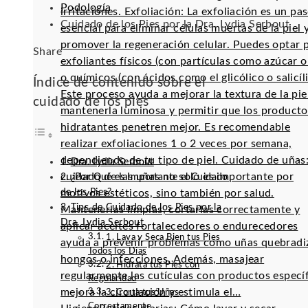
Podología
irritaciones. Exfoliación: La exfoliación es un pa
Cuidado de los Pies por la Dra. Lydia Serbout
esencial para eliminar células muertas de la piel 
promover la regeneración celular. Puedes optar 
Facebook
Twitter
LinkedIn
Pinterest
Stumbleupon
Email
Share
exfoliantes físicos (con partículas como azúcar o 
o químicos (con ácidos como el glicólico o salicíli
Índice de contenido sobre el
Este proceso ayuda a mejorar la textura de la pie
cuidado de los pies
mantenerla luminosa y permitir que los producto
hidratantes penetren mejor. Es recomendable
realizar exfoliaciones 1 o 2 veces por semana,
dependiendo de tu tipo de piel. Cuidado de uñas:
Dra. Lydia Serbout
cuidado de las uñas no solo es importante por
¿Por Qué es Importante el Cuidado
de los Pies?
motivos estéticos, sino también por salud.
Tips de Cuidado de los Pies por la
Mantenerlas limpias, cortarlas correctamente y
Dra. Lydia Serbout
aplicar aceites fortalecedores o endurecedores
1. Lava y Seca Bien tus Pies
ayuda a prevenir problemas como uñas quebradi
Todos los Días
hongos o infecciones. Además, masajear
2. Hidrata tus Pies con
regularmente las cutículas con productos especí
Regularidad
mejora la circulación y estimula el…
3. Corta tus Uñas
Correctamente