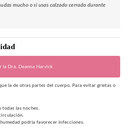
 sudas mucho o si usas calzado cerrado durante
ridad
or la Dra. Deanna Harvick
que la de otras partes del cuerpo. Para evitar grietas o
s todas las noches.
circulación.
a humedad podría favorecer infecciones.