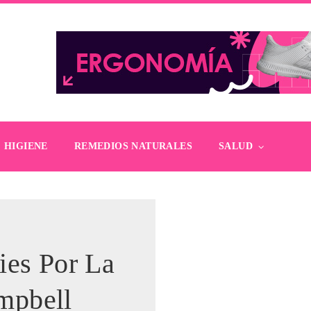
HIGIENE
REMEDIOS NATURALES
SALUD
ies Por La
mpbell