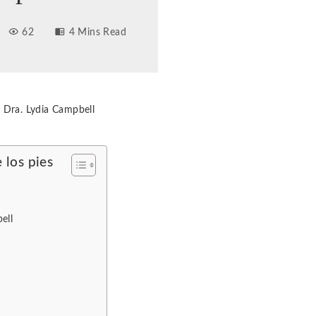
62
4 Mins Read
a Dra. Lydia Campbell
 los pies
ell
s