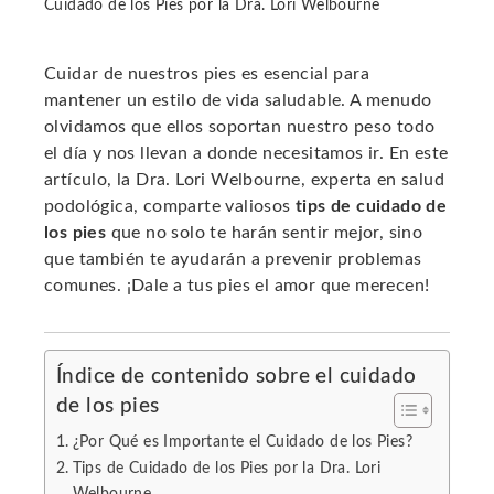
Cuidado de los Pies por la Dra. Lori Welbourne
Cuidar de nuestros pies es esencial para
mantener un estilo de vida saludable. A menudo
ebook
olvidamos que ellos soportan nuestro peso todo
el día y nos llevan a donde necesitamos ir. En este
ter
artículo, la Dra. Lori Welbourne, experta en salud
podológica, comparte valiosos
tips de cuidado de
los pies
que no solo te harán sentir mejor, sino
edIn
que también te ayudarán a prevenir problemas
comunes. ¡Dale a tus pies el amor que merecen!
erest
mbleupon
Índice de contenido sobre el cuidado
de los pies
l
¿Por Qué es Importante el Cuidado de los Pies?
Tips de Cuidado de los Pies por la Dra. Lori
Welbourne