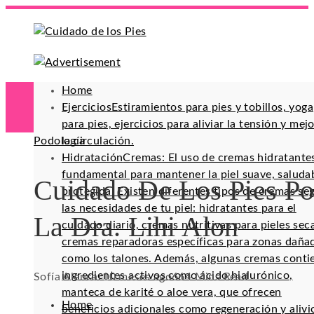
Home
Ejercicios
Estiramientos para pies y tobillos, yoga
para pies, ejercicios para aliviar la tensión y mej
Podología
la circulación.
Hidratación
Cremas: El uso de cremas hidratante
fundamental para mantener la piel suave, saluda
Cuidado De Los Pies Po
protegida. Existen diferentes tipos de cremas se
las necesidades de tu piel: hidratantes para el
La Dra. Lihi Alon
cuidado diario, cremas nutritivas para pieles sec
cremas reparadoras específicas para zonas daña
como los talones. Además, algunas cremas conti
ingredientes activos como ácido hialurónico,
Sofía Alencar
10 meses ago
66
4 Mins Read
manteca de karité o aloe vera, que ofrecen
Home
beneficios adicionales como regeneración y alivi