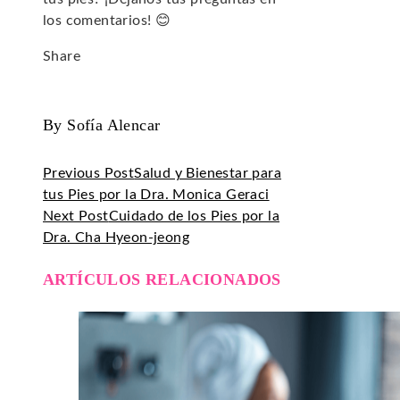
los comentarios! 😊
Share
Facebook
Twitter
LinkedIn
Pinterest
Stumbleupon
Email
By Sofía Alencar
Previous Post
Salud y Bienestar para
tus Pies por la Dra. Monica Geraci
Next Post
Cuidado de los Pies por la
Dra. Cha Hyeon-jeong
ARTÍCULOS RELACIONADOS