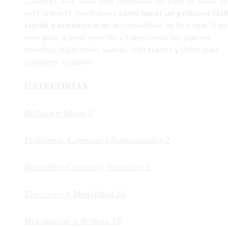
¿Quieres lucir unos pies hermosos sin salir de casa? E
este video te mostramos
cómo hacer un pedicura fácil
rápido y económico
en la comodidad de tu hogar. Sig
este paso a paso sencillo y transforma tus pies en
minutos, dejándolos suaves, hidratados y listos para
cualquier ocasión.
CATEGORÍAS
Belleza y Moda
5
Problemas Comunes (Autocuidado)
2
Remedios Caseros y Naturales
2
Ejercicios y Movilidad
16
Hidratación y Belleza
19