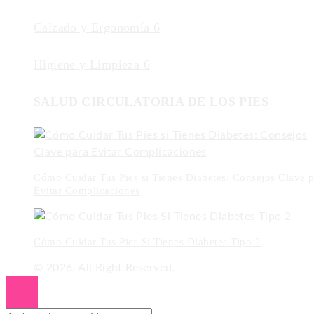
Calzado y Ergonomía
6
Higiene y Limpieza
6
SALUD CIRCULATORIA DE LOS PIES
Cómo Cuidar Tus Pies si Tienes Diabetes: Consejos Clave p
Evitar Complicaciones
Cómo Cuidar Tus Pies Si Tienes Diabetes Tipo 2
© 2026. All Right Reserved.