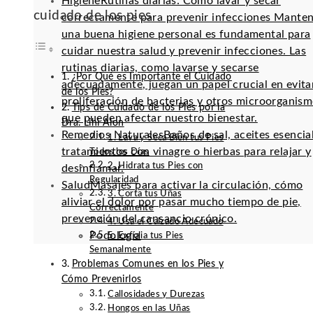
Higiene
Rutinas diarias: Cómo lavar y secar
cuidado de los pies
correctamente para prevenir infecciones Mante
una buena higiene personal es fundamental para
cuidar nuestra salud y prevenir infecciones. Las
rutinas diarias, como lavarse y secarse
¿Por Qué es Importante el Cuidado
adecuadamente, juegan un papel crucial en evitar
de los Pies?
proliferación de bacterias y otros microorganis
Tips de Cuidado de los Pies por la
que pueden afectar nuestro bienestar.
Dra. Lihi Alon
Remedios Naturales
Baños de sal, aceites esencia
1. Lava y Seca Bien tus Pies
tratamientos con vinagre o hierbas para relajar y
Todos los Días
2. Hidrata tus Pies con
desinflamar.
Regularidad
Salud
Masajes para activar la circulación, cómo
3. Corta tus Uñas
aliviar el dolor por pasar mucho tiempo de pie,
Correctamente
prevención del cansancio crónico.
4. Usa el Calzado Adecuado
Podología
5. Exfolia tus Pies
Semanalmente
Problemas Comunes en los Pies y
Cómo Prevenirlos
Callosidades y Durezas
Hongos en las Uñas