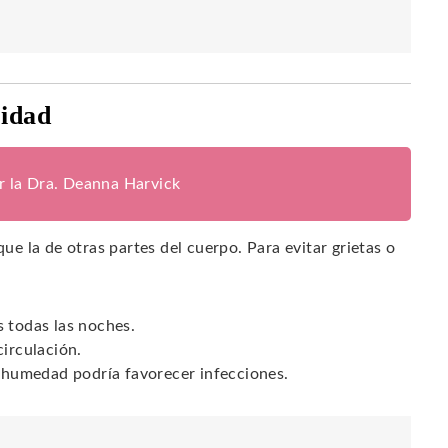
ridad
or la Dra. Deanna Harvick
que la de otras partes del cuerpo. Para evitar grietas o
s todas las noches.
circulación.
a humedad podría favorecer infecciones.