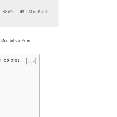
60
4 Mins Read
 Dra. Leticia Peres
 los pies
s
s