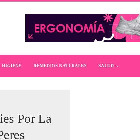
HIGIENE
REMEDIOS NATURALES
SALUD
ies Por La
Peres