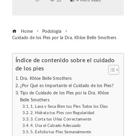
53
4 Mins Read
Home
Podología
Cuidado de los Pies por la Dra. Khloe Belle Smothers
Índice de contenido sobre el cuidado
de los pies
ebook
Dra. Khloe Belle Smothers
ter
¿Por Qué es Importante el Cuidado de los Pies?
Tips de Cuidado de los Pies por la Dra. Khloe
Belle Smothers
edIn
1. Lava y Seca Bien tus Pies Todos los Días
2. Hidrata tus Pies con Regularidad
erest
3. Corta tus Uñas Correctamente
4. Usa el Calzado Adecuado
5. Exfolia tus Pies Semanalmente
mbleupon