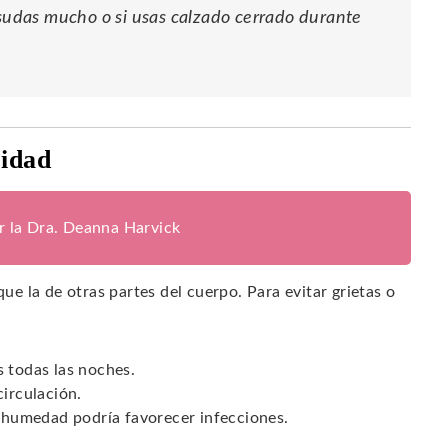
 sudas mucho o si usas calzado cerrado durante
ridad
or la Dra. Deanna Harvick
que la de otras partes del cuerpo. Para evitar grietas o
s todas las noches.
circulación.
a humedad podría favorecer infecciones.