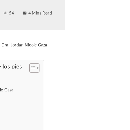
54
4 Mins Read
a Dra. Jordan Nicole Gaza
 los pies
ole Gaza
s