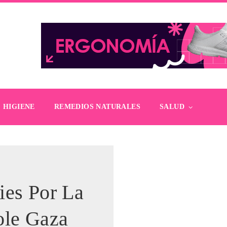
HIGIENE
REMEDIOS NATURALES
SALUD
ies Por La
ole Gaza