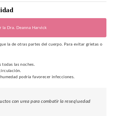
ridad
or la Dra. Deanna Harvick
que la de otras partes del cuerpo. Para evitar grietas o
s todas las noches.
circulación.
a humedad podría favorecer infecciones.
uctos con urea para combatir la reseq\uedad