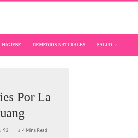
HIGIENE
REMEDIOS NATURALES
SALUD
ies Por La
Huang
93
4 Mins Read