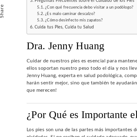
Email
Preguntas Frecuentes sobre el Cuidado de los Pies
Share
¿Con qué frecuencia debo visitar a un podólogo?
¿Es malo caminar descalzo?
¿Cómo desinfecto mis zapatos?
Cuida tus Pies, Cuida tu Salud
Dra. Jenny Huang
Cuidar de nuestros pies es esencial para manten
ellos soportan nuestro peso todo el día y nos llev
Jenny Huang, experta en salud podológica, comp
harán sentir mejor, sino que también te ayudarán
que merecen!
¿Por Qué es Importante e
Los pies son una de las partes más importantes 
olvidadas. Si no reciben el cuidado adecuado, 