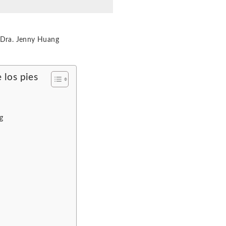
a Dra. Jenny Huang
 los pies
g
s