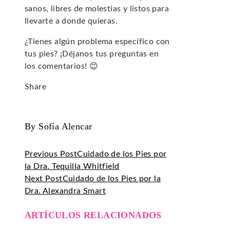
sanos, libres de molestias y listos para
llevarte a donde quieras.
¿Tienes algún problema específico con
tus pies? ¡Déjanos tus preguntas en
los comentarios! 😊
Share
Facebook
Twitter
LinkedIn
Pinterest
Stumbleupon
Email
By Sofía Alencar
Previous Post
Cuidado de los Pies por
la Dra. Tequilla Whitfield
Next Post
Cuidado de los Pies por la
Dra. Alexandra Smart
ARTÍCULOS RELACIONADOS