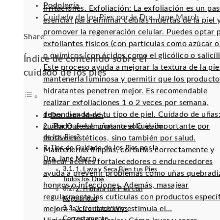
Podología
irritaciones. Exfoliación: La exfoliación es un pa
Cuidado de los Pies por la Dra. Jane March
esencial para eliminar células muertas de la piel 
promover la regeneración celular. Puedes optar 
Facebook
Twitter
LinkedIn
Pinterest
Stumbleupon
Email
Share
exfoliantes físicos (con partículas como azúcar o 
o químicos (con ácidos como el glicólico o salicíli
Índice de contenido sobre el
Este proceso ayuda a mejorar la textura de la pie
cuidado de los pies
mantenerla luminosa y permitir que los producto
hidratantes penetren mejor. Es recomendable
realizar exfoliaciones 1 o 2 veces por semana,
dependiendo de tu tipo de piel. Cuidado de uñas:
Dra. Jane March
cuidado de las uñas no solo es importante por
¿Por Qué es Importante el Cuidado
de los Pies?
motivos estéticos, sino también por salud.
Tips de Cuidado de los Pies por la
Mantenerlas limpias, cortarlas correctamente y
Dra. Jane March
aplicar aceites fortalecedores o endurecedores
1. Lava y Seca Bien tus Pies
ayuda a prevenir problemas como uñas quebradi
Todos los Días
hongos o infecciones. Además, masajear
2. Hidrata tus Pies con
regularmente las cutículas con productos especí
Regularidad
mejora la circulación y estimula el…
3. Corta tus Uñas
Correctamente