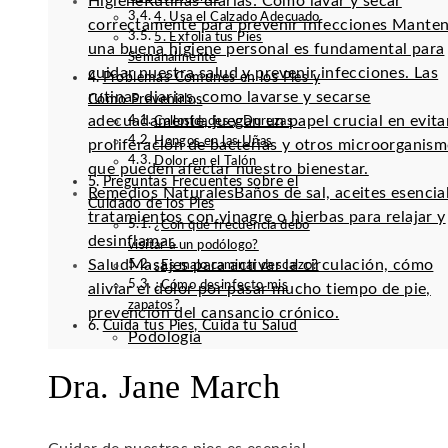
Higiene
Rutinas diarias: Cómo lavar y secar
4. Usa el Calzado Adecuado
correctamente para prevenir infecciones Mante
5. Exfolia tus Pies
una buena higiene personal es fundamental para
Semanalmente
cuidar nuestra salud y prevenir infecciones. Las
Problemas Comunes en los Pies y
rutinas diarias, como lavarse y secarse
Cómo Prevenirlos
adecuadamente, juegan un papel crucial en evitar
Callosidades y Durezas
Hongos en las Uñas
proliferación de bacterias y otros microorganis
Dolor en el Talón
que pueden afectar nuestro bienestar.
Preguntas Frecuentes sobre el
Remedios Naturales
Baños de sal, aceites esencia
Cuidado de los Pies
tratamientos con vinagre o hierbas para relajar y
¿Con qué frecuencia debo
desinflamar.
visitar a un podólogo?
Salud
Masajes para activar la circulación, cómo
¿Es malo caminar descalzo?
¿Cómo desinfecto mis
aliviar el dolor por pasar mucho tiempo de pie,
zapatos?
prevención del cansancio crónico.
Cuida tus Pies, Cuida tu Salud
Podología
Dra. Jane March