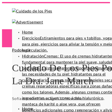
Home
Ejercicios
Estiramientos para pies y tobillos, yoga
para pies, ejercicios para aliviar la tensión y mej
Podología
la circulación.
Hidratación
Cremas: El uso de cremas hidratante
fundamental para mantener la piel suave, saluda
Cuidado De Los Pies Po
protegida. Existen diferentes tipos de cremas se
las necesidades de tu piel: hidratantes para el
La Dra. Jane March
cuidado diario, cremas nutritivas para pieles sec
cremas reparadoras específicas para zonas daña
como los talones. Además, algunas cremas conti
ingredientes activos como ácido hialurónico,
Sofía Alencar
7 años ago
57
4 Mins Read
manteca de karité o aloe vera, que ofrecen
Home
beneficios adicionales como regeneración y alivi