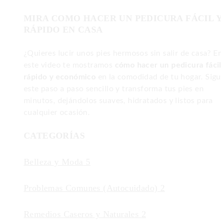
MIRA COMO HACER UN PEDICURA FÁCIL 
RÁPIDO EN CASA
¿Quieres lucir unos pies hermosos sin salir de casa? E
este video te mostramos
cómo hacer un pedicura fácil
rápido y económico
en la comodidad de tu hogar. Sig
este paso a paso sencillo y transforma tus pies en
minutos, dejándolos suaves, hidratados y listos para
cualquier ocasión.
CATEGORÍAS
Belleza y Moda
5
Problemas Comunes (Autocuidado)
2
Remedios Caseros y Naturales
2