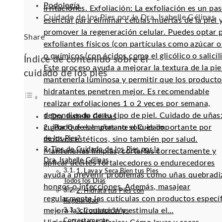
Podología
irritaciones. Exfoliación: La exfoliación es un pa
Cuidado de los Pies por la Dra. Isabelle Gélinas
esencial para eliminar células muertas de la piel 
promover la regeneración celular. Puedes optar 
Facebook
Twitter
LinkedIn
Pinterest
Stumbleupon
Email
Share
exfoliantes físicos (con partículas como azúcar o 
o químicos (con ácidos como el glicólico o salicíli
Índice de contenido sobre el
Este proceso ayuda a mejorar la textura de la pie
cuidado de los pies
mantenerla luminosa y permitir que los producto
hidratantes penetren mejor. Es recomendable
realizar exfoliaciones 1 o 2 veces por semana,
dependiendo de tu tipo de piel. Cuidado de uñas:
Dra. Isabelle Gélinas
cuidado de las uñas no solo es importante por
¿Por Qué es Importante el Cuidado
de los Pies?
motivos estéticos, sino también por salud.
Tips de Cuidado de los Pies por la
Mantenerlas limpias, cortarlas correctamente y
Dra. Isabelle Gélinas
aplicar aceites fortalecedores o endurecedores
1. Lava y Seca Bien tus Pies
ayuda a prevenir problemas como uñas quebradi
Todos los Días
hongos o infecciones. Además, masajear
2. Hidrata tus Pies con
regularmente las cutículas con productos especí
Regularidad
mejora la circulación y estimula el…
3. Corta tus Uñas
Correctamente