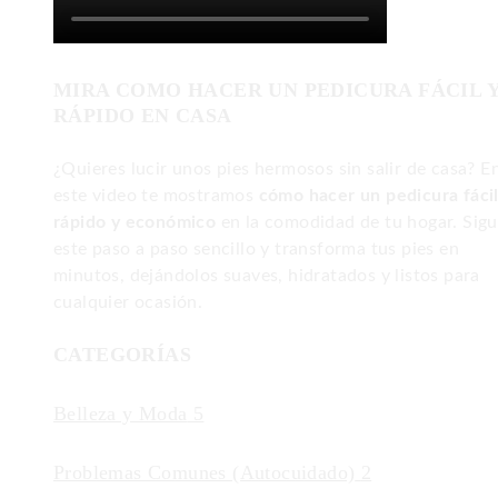
MIRA COMO HACER UN PEDICURA FÁCIL 
RÁPIDO EN CASA
¿Quieres lucir unos pies hermosos sin salir de casa? E
este video te mostramos
cómo hacer un pedicura fácil
rápido y económico
en la comodidad de tu hogar. Sig
este paso a paso sencillo y transforma tus pies en
minutos, dejándolos suaves, hidratados y listos para
cualquier ocasión.
CATEGORÍAS
Belleza y Moda
5
Problemas Comunes (Autocuidado)
2