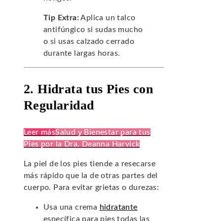
Tip Extra:
Aplica un talco
antifúngico si sudas mucho
o si usas calzado cerrado
durante largas horas.
2. Hidrata tus Pies con
Regularidad
Leer más
Salud y Bienestar para tus
Pies por la Dra. Deanna Harvick
La piel de los pies tiende a resecarse
más rápido que la de otras partes del
cuerpo. Para evitar grietas o durezas:
Usa una crema
hidratante
específica para pies todas las