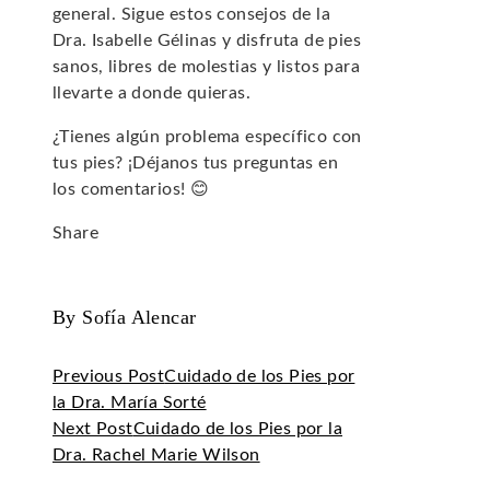
general. Sigue estos consejos de la
Dra. Isabelle Gélinas y disfruta de pies
sanos, libres de molestias y listos para
llevarte a donde quieras.
¿Tienes algún problema específico con
tus pies? ¡Déjanos tus preguntas en
los comentarios! 😊
Share
Facebook
Twitter
LinkedIn
Pinterest
Stumbleupon
Email
By Sofía Alencar
Previous Post
Cuidado de los Pies por
la Dra. María Sorté
Next Post
Cuidado de los Pies por la
Dra. Rachel Marie Wilson