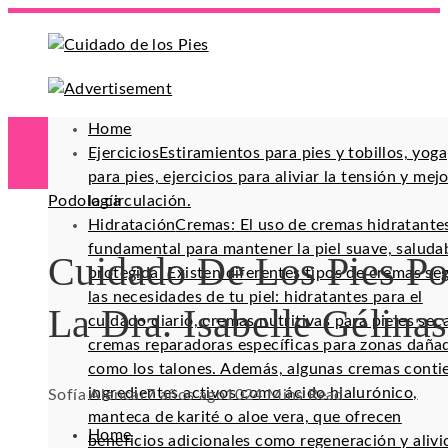
Home
Ejercicios
Estiramientos para pies y tobillos, yoga
para pies, ejercicios para aliviar la tensión y mej
Podología
la circulación.
Hidratación
Cremas: El uso de cremas hidratante
fundamental para mantener la piel suave, saluda
Cuidado De Los Pies Po
protegida. Existen diferentes tipos de cremas se
las necesidades de tu piel: hidratantes para el
La Dra. Isabelle Gélinas
cuidado diario, cremas nutritivas para pieles sec
cremas reparadoras específicas para zonas daña
como los talones. Además, algunas cremas conti
ingredientes activos como ácido hialurónico,
Sofía Alencar
7 años ago
102
4 Mins Read
manteca de karité o aloe vera, que ofrecen
Home
beneficios adicionales como regeneración y alivi