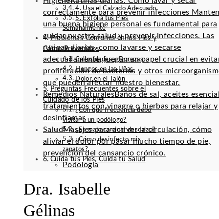
Higiene
Rutinas diarias: Cómo lavar y secar
4. Usa el Calzado Adecuado
correctamente para prevenir infecciones Mante
5. Exfolia tus Pies
una buena higiene personal es fundamental para
Semanalmente
cuidar nuestra salud y prevenir infecciones. Las
Problemas Comunes en los Pies y
rutinas diarias, como lavarse y secarse
Cómo Prevenirlos
adecuadamente, juegan un papel crucial en evitar
Callosidades y Durezas
Hongos en las Uñas
proliferación de bacterias y otros microorganis
Dolor en el Talón
que pueden afectar nuestro bienestar.
Preguntas Frecuentes sobre el
Remedios Naturales
Baños de sal, aceites esencia
Cuidado de los Pies
tratamientos con vinagre o hierbas para relajar y
¿Con qué frecuencia debo
desinflamar.
visitar a un podólogo?
Salud
Masajes para activar la circulación, cómo
¿Es malo caminar descalzo?
¿Cómo desinfecto mis
aliviar el dolor por pasar mucho tiempo de pie,
zapatos?
prevención del cansancio crónico.
Cuida tus Pies, Cuida tu Salud
Podología
Dra. Isabelle
Gélinas