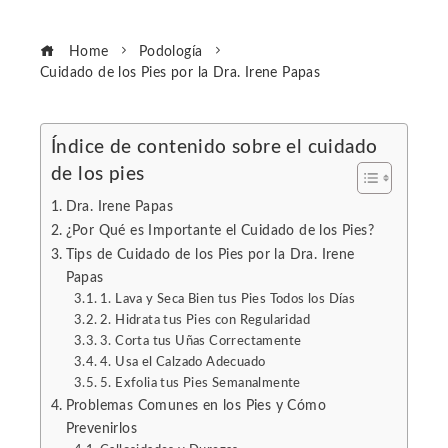
Home
Podología
Cuidado de los Pies por la Dra. Irene Papas
Índice de contenido sobre el cuidado
de los pies
ebook
Dra. Irene Papas
ter
¿Por Qué es Importante el Cuidado de los Pies?
Tips de Cuidado de los Pies por la Dra. Irene
Papas
edIn
1. Lava y Seca Bien tus Pies Todos los Días
2. Hidrata tus Pies con Regularidad
erest
3. Corta tus Uñas Correctamente
4. Usa el Calzado Adecuado
5. Exfolia tus Pies Semanalmente
mbleupon
Problemas Comunes en los Pies y Cómo
Prevenirlos
l