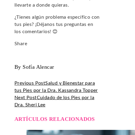
llevarte a donde quieras.
¿Tienes algún problema específico con
tus pies? ¡Déjanos tus preguntas en
los comentarios! 😊
Share
Facebook
Twitter
LinkedIn
Pinterest
Stumbleupon
Email
By Sofía Alencar
Previous Post
Salud y Bienestar para
tus Pies por la Dra. Kassandra Topper
Next Post
Cuidado de los Pies por la
Dra. Sheri Lee
ARTÍCULOS RELACIONADOS