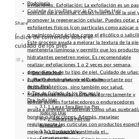
Podología
irritaciones. Exfoliación: La exfoliación es un pa
Cuidado de los Pies por la Dra. India Hair
esencial para eliminar células muertas de la piel 
promover la regeneración celular. Puedes optar 
Facebook
Twitter
LinkedIn
Pinterest
Stumbleupon
Email
Share
exfoliantes físicos (con partículas como azúcar o 
o químicos (con ácidos como el glicólico o salicíli
Índice de contenido sobre el
Este proceso ayuda a mejorar la textura de la pie
cuidado de los pies
mantenerla luminosa y permitir que los producto
hidratantes penetren mejor. Es recomendable
realizar exfoliaciones 1 o 2 veces por semana,
dependiendo de tu tipo de piel. Cuidado de uñas:
Dra. India Hair
cuidado de las uñas no solo es importante por
¿Por Qué es Importante el Cuidado
de los Pies?
motivos estéticos, sino también por salud.
Tips de Cuidado de los Pies por la
Mantenerlas limpias, cortarlas correctamente y
Dra. India Hair
aplicar aceites fortalecedores o endurecedores
1. Lava y Seca Bien tus Pies
ayuda a prevenir problemas como uñas quebradi
Todos los Días
hongos o infecciones. Además, masajear
2. Hidrata tus Pies con
regularmente las cutículas con productos especí
Regularidad
mejora la circulación y estimula el…
3. Corta tus Uñas
Correctamente