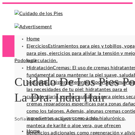
Home
Ejercicios
Estiramientos para pies y tobillos, yoga
para pies, ejercicios para aliviar la tensión y mej
Podología
la circulación.
Hidratación
Cremas: El uso de cremas hidratante
fundamental para mantener la piel suave, saluda
Cuidado De Los Pies Po
protegida. Existen diferentes tipos de cremas se
las necesidades de tu piel: hidratantes para el
La Dra. India Hair
cuidado diario, cremas nutritivas para pieles sec
cremas reparadoras específicas para zonas daña
como los talones. Además, algunas cremas conti
ingredientes activos como ácido hialurónico,
Sofía Alencar
7 años ago
95
4 Mins Read
manteca de karité o aloe vera, que ofrecen
Home
beneficios adicionales como regeneración y alivi