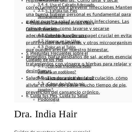
Higiene
Rutinas diarias: Cómo lavar y secar
4. Usa el Calzado Adecuado
correctamente para prevenir infecciones Mante
5. Exfolia tus Pies
una buena higiene personal es fundamental para
Semanalmente
cuidar nuestra salud y prevenir infecciones. Las
Problemas Comunes en los Pies y
rutinas diarias, como lavarse y secarse
Cómo Prevenirlos
adecuadamente, juegan un papel crucial en evitar
Callosidades y Durezas
Hongos en las Uñas
proliferación de bacterias y otros microorganis
Dolor en el Talón
que pueden afectar nuestro bienestar.
Preguntas Frecuentes sobre el
Remedios Naturales
Baños de sal, aceites esencia
Cuidado de los Pies
tratamientos con vinagre o hierbas para relajar y
¿Con qué frecuencia debo
desinflamar.
visitar a un podólogo?
Salud
Masajes para activar la circulación, cómo
¿Es malo caminar descalzo?
¿Cómo desinfecto mis
aliviar el dolor por pasar mucho tiempo de pie,
zapatos?
prevención del cansancio crónico.
Cuida tus Pies, Cuida tu Salud
Podología
Dra. India Hair