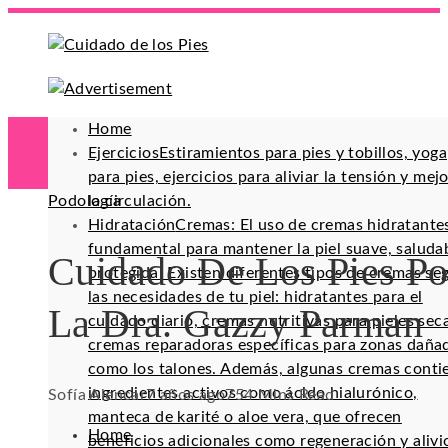
Home
Ejercicios
Estiramientos para pies y tobillos, yoga
para pies, ejercicios para aliviar la tensión y mej
Podología
la circulación.
Hidratación
Cremas: El uso de cremas hidratante
fundamental para mantener la piel suave, saluda
Cuidado De Los Pies Po
protegida. Existen diferentes tipos de cremas se
las necesidades de tu piel: hidratantes para el
La Dra. Gazzy Parman
cuidado diario, cremas nutritivas para pieles sec
cremas reparadoras específicas para zonas daña
como los talones. Además, algunas cremas conti
ingredientes activos como ácido hialurónico,
Sofía Alencar
7 años ago
75
4 Mins Read
manteca de karité o aloe vera, que ofrecen
Home
beneficios adicionales como regeneración y alivi