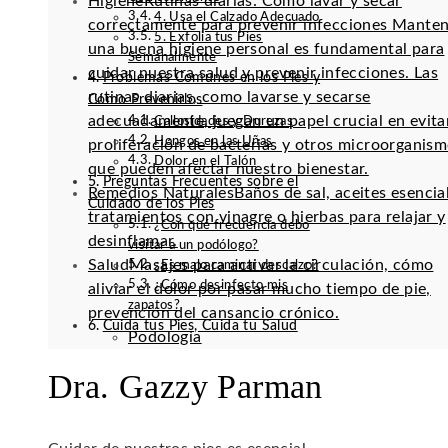
Higiene
Rutinas diarias: Cómo lavar y secar
4. Usa el Calzado Adecuado
correctamente para prevenir infecciones Mante
5. Exfolia tus Pies
una buena higiene personal es fundamental para
Semanalmente
cuidar nuestra salud y prevenir infecciones. Las
Problemas Comunes en los Pies y
rutinas diarias, como lavarse y secarse
Cómo Prevenirlos
adecuadamente, juegan un papel crucial en evitar
Callosidades y Durezas
Hongos en las Uñas
proliferación de bacterias y otros microorganis
Dolor en el Talón
que pueden afectar nuestro bienestar.
Preguntas Frecuentes sobre el
Remedios Naturales
Baños de sal, aceites esencia
Cuidado de los Pies
tratamientos con vinagre o hierbas para relajar y
¿Con qué frecuencia debo
desinflamar.
visitar a un podólogo?
Salud
Masajes para activar la circulación, cómo
¿Es malo caminar descalzo?
¿Cómo desinfecto mis
aliviar el dolor por pasar mucho tiempo de pie,
zapatos?
prevención del cansancio crónico.
Cuida tus Pies, Cuida tu Salud
Podología
Dra. Gazzy Parman