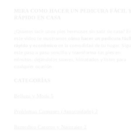
MIRA COMO HACER UN PEDICURA FÁCIL 
RÁPIDO EN CASA
¿Quieres lucir unos pies hermosos sin salir de casa? E
este video te mostramos
cómo hacer un pedicura fácil
rápido y económico
en la comodidad de tu hogar. Sig
este paso a paso sencillo y transforma tus pies en
minutos, dejándolos suaves, hidratados y listos para
cualquier ocasión.
CATEGORÍAS
Belleza y Moda
5
Problemas Comunes (Autocuidado)
2
Remedios Caseros y Naturales
2