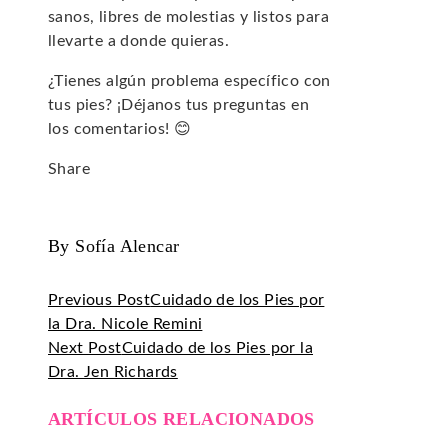
sanos, libres de molestias y listos para
llevarte a donde quieras.
¿Tienes algún problema específico con
tus pies? ¡Déjanos tus preguntas en
los comentarios! 😊
Share
Facebook
Twitter
LinkedIn
Pinterest
Stumbleupon
Email
By Sofía Alencar
Previous Post
Cuidado de los Pies por
la Dra. Nicole Remini
Next Post
Cuidado de los Pies por la
Dra. Jen Richards
ARTÍCULOS RELACIONADOS