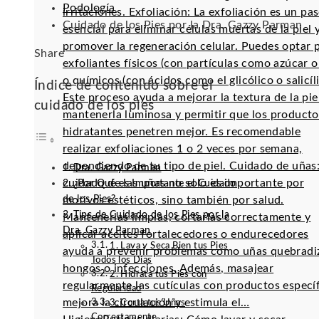
Podología
irritaciones. Exfoliación: La exfoliación es un pa
Cuidado de los Pies por la Dra. Gazzy Parman
esencial para eliminar células muertas de la piel 
promover la regeneración celular. Puedes optar 
Facebook
Twitter
LinkedIn
Pinterest
Stumbleupon
Email
Share
exfoliantes físicos (con partículas como azúcar o 
o químicos (con ácidos como el glicólico o salicíli
Índice de contenido sobre el
Este proceso ayuda a mejorar la textura de la pie
cuidado de los pies
mantenerla luminosa y permitir que los producto
hidratantes penetren mejor. Es recomendable
realizar exfoliaciones 1 o 2 veces por semana,
dependiendo de tu tipo de piel. Cuidado de uñas:
Dra. Gazzy Parman
cuidado de las uñas no solo es importante por
¿Por Qué es Importante el Cuidado
de los Pies?
motivos estéticos, sino también por salud.
Tips de Cuidado de los Pies por la
Mantenerlas limpias, cortarlas correctamente y
Dra. Gazzy Parman
aplicar aceites fortalecedores o endurecedores
1. Lava y Seca Bien tus Pies
ayuda a prevenir problemas como uñas quebradi
Todos los Días
hongos o infecciones. Además, masajear
2. Hidrata tus Pies con
regularmente las cutículas con productos especí
Regularidad
mejora la circulación y estimula el…
3. Corta tus Uñas
Correctamente