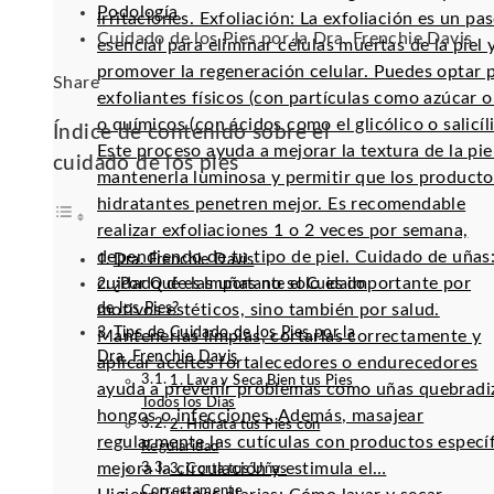
Podología
irritaciones. Exfoliación: La exfoliación es un pa
Cuidado de los Pies por la Dra. Frenchie Davis
esencial para eliminar células muertas de la piel 
promover la regeneración celular. Puedes optar 
Facebook
Twitter
LinkedIn
Pinterest
Stumbleupon
Email
Share
exfoliantes físicos (con partículas como azúcar o 
o químicos (con ácidos como el glicólico o salicíli
Índice de contenido sobre el
Este proceso ayuda a mejorar la textura de la pie
cuidado de los pies
mantenerla luminosa y permitir que los producto
hidratantes penetren mejor. Es recomendable
realizar exfoliaciones 1 o 2 veces por semana,
dependiendo de tu tipo de piel. Cuidado de uñas:
Dra. Frenchie Davis
cuidado de las uñas no solo es importante por
¿Por Qué es Importante el Cuidado
de los Pies?
motivos estéticos, sino también por salud.
Tips de Cuidado de los Pies por la
Mantenerlas limpias, cortarlas correctamente y
Dra. Frenchie Davis
aplicar aceites fortalecedores o endurecedores
1. Lava y Seca Bien tus Pies
ayuda a prevenir problemas como uñas quebradi
Todos los Días
hongos o infecciones. Además, masajear
2. Hidrata tus Pies con
regularmente las cutículas con productos especí
Regularidad
mejora la circulación y estimula el…
3. Corta tus Uñas
Correctamente