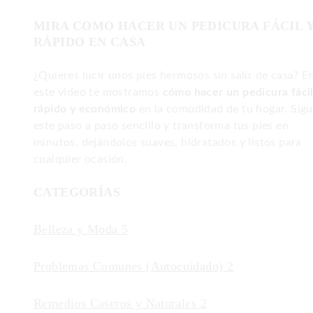
MIRA COMO HACER UN PEDICURA FÁCIL 
RÁPIDO EN CASA
¿Quieres lucir unos pies hermosos sin salir de casa? E
este video te mostramos
cómo hacer un pedicura fácil
rápido y económico
en la comodidad de tu hogar. Sig
este paso a paso sencillo y transforma tus pies en
minutos, dejándolos suaves, hidratados y listos para
cualquier ocasión.
CATEGORÍAS
Belleza y Moda
5
Problemas Comunes (Autocuidado)
2
Remedios Caseros y Naturales
2