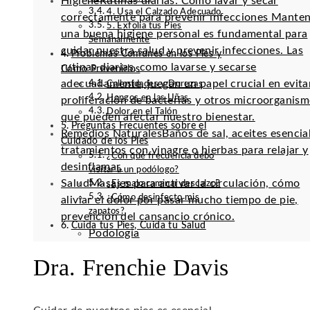
Higiene
Rutinas diarias: Cómo lavar y secar
4. Usa el Calzado Adecuado
correctamente para prevenir infecciones Mante
5. Exfolia tus Pies
una buena higiene personal es fundamental para
Semanalmente
cuidar nuestra salud y prevenir infecciones. Las
Problemas Comunes en los Pies y
rutinas diarias, como lavarse y secarse
Cómo Prevenirlos
adecuadamente, juegan un papel crucial en evitar
Callosidades y Durezas
Hongos en las Uñas
proliferación de bacterias y otros microorganis
Dolor en el Talón
que pueden afectar nuestro bienestar.
Preguntas Frecuentes sobre el
Remedios Naturales
Baños de sal, aceites esencia
Cuidado de los Pies
tratamientos con vinagre o hierbas para relajar y
¿Con qué frecuencia debo
desinflamar.
visitar a un podólogo?
Salud
Masajes para activar la circulación, cómo
¿Es malo caminar descalzo?
¿Cómo desinfecto mis
aliviar el dolor por pasar mucho tiempo de pie,
zapatos?
prevención del cansancio crónico.
Cuida tus Pies, Cuida tu Salud
Podología
Dra. Frenchie Davis