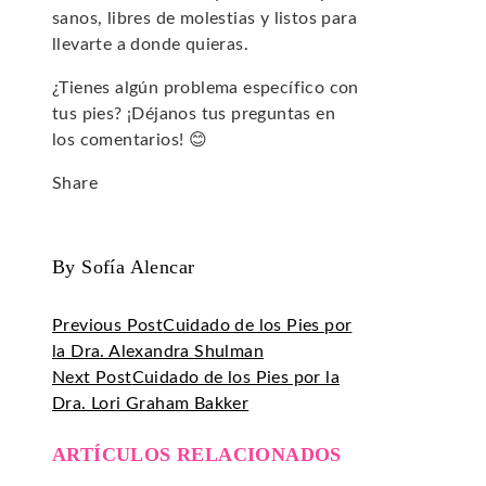
sanos, libres de molestias y listos para
llevarte a donde quieras.
¿Tienes algún problema específico con
tus pies? ¡Déjanos tus preguntas en
los comentarios! 😊
Share
Facebook
Twitter
LinkedIn
Pinterest
Stumbleupon
Email
By Sofía Alencar
Previous Post
Cuidado de los Pies por
la Dra. Alexandra Shulman
Next Post
Cuidado de los Pies por la
Dra. Lori Graham Bakker
ARTÍCULOS RELACIONADOS