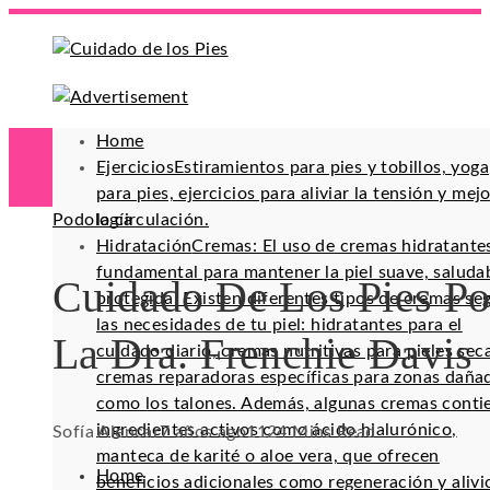
Home
Ejercicios
Estiramientos para pies y tobillos, yoga
para pies, ejercicios para aliviar la tensión y mej
Podología
la circulación.
Hidratación
Cremas: El uso de cremas hidratante
fundamental para mantener la piel suave, saluda
Cuidado De Los Pies Po
protegida. Existen diferentes tipos de cremas se
las necesidades de tu piel: hidratantes para el
La Dra. Frenchie Davis
cuidado diario, cremas nutritivas para pieles sec
cremas reparadoras específicas para zonas daña
como los talones. Además, algunas cremas conti
ingredientes activos como ácido hialurónico,
Sofía Alencar
7 años ago
112
4 Mins Read
manteca de karité o aloe vera, que ofrecen
Home
beneficios adicionales como regeneración y alivi