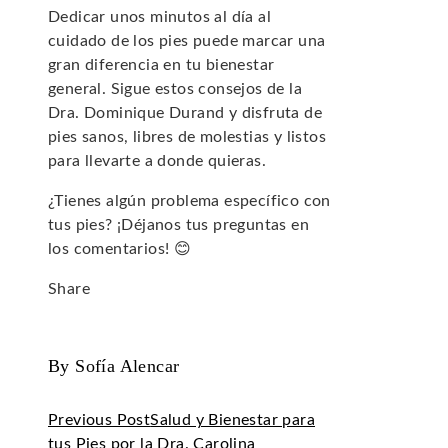
Dedicar unos minutos al día al
cuidado de los pies puede marcar una
gran diferencia en tu bienestar
general. Sigue estos consejos de la
Dra. Dominique Durand y disfruta de
pies sanos, libres de molestias y listos
para llevarte a donde quieras.
¿Tienes algún problema específico con
tus pies? ¡Déjanos tus preguntas en
los comentarios! 😊
Share
Facebook
Twitter
LinkedIn
Pinterest
Stumbleupon
Email
By Sofía Alencar
Previous Post
Salud y Bienestar para
tus Pies por la Dra. Carolina