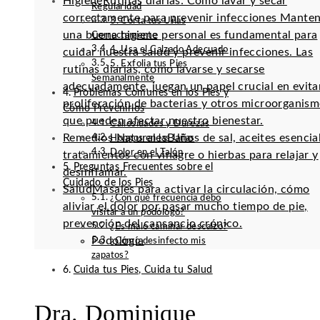
Higiene
Rutinas diarias: Cómo lavar y secar
Regularidad
correctamente para prevenir infecciones Mante
3. Corta tus Uñas
una buena higiene personal es fundamental para
Correctamente
4. Usa el Calzado Adecuado
cuidar nuestra salud y prevenir infecciones. Las
5. Exfolia tus Pies
rutinas diarias, como lavarse y secarse
Semanalmente
adecuadamente, juegan un papel crucial en evitar
Problemas Comunes en los Pies y
proliferación de bacterias y otros microorganis
Cómo Prevenirlos
que pueden afectar nuestro bienestar.
Callosidades y Durezas
Remedios Naturales
Baños de sal, aceites esencia
Hongos en las Uñas
Dolor en el Talón
tratamientos con vinagre o hierbas para relajar y
Preguntas Frecuentes sobre el
desinflamar.
Cuidado de los Pies
Salud
Masajes para activar la circulación, cómo
¿Con qué frecuencia debo
aliviar el dolor por pasar mucho tiempo de pie,
visitar a un podólogo?
prevención del cansancio crónico.
¿Es malo caminar descalzo?
Podología
¿Cómo desinfecto mis
zapatos?
Cuida tus Pies, Cuida tu Salud
Dra. Dominique