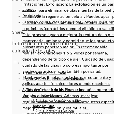
irritaciones. Exfoliación: La exfoliación es un pa
Home
esencial para eliminar células muertas de la piel 
Podología
promover la regeneración celular. Puedes optar 
Cuidado de los Pies por la Dra. Dominique Dura
exfoliantes físicos (con partículas como azúcar o 
o químicos (con ácidos como el glicólico o salicíli
Facebook
Twitter
LinkedIn
Pinterest
Stumbleupon
Email
Share
Este proceso ayuda a mejorar la textura de la pie
mantenerla luminosa y permitir que los producto
Índice de contenido sobre el
hidratantes penetren mejor. Es recomendable
cuidado de los pies
realizar exfoliaciones 1 o 2 veces por semana,
dependiendo de tu tipo de piel. Cuidado de uñas:
cuidado de las uñas no solo es importante por
motivos estéticos, sino también por salud.
Dra. Dominique Durand
Mantenerlas limpias, cortarlas correctamente y
¿Por Qué es Importante el Cuidado
aplicar aceites fortalecedores o endurecedores
de los Pies?
ayuda a prevenir problemas como uñas quebradi
Tips de Cuidado de los Pies por la
Dra. Dominique Durand
hongos o infecciones. Además, masajear
1. Lava y Seca Bien tus Pies
regularmente las cutículas con productos especí
Todos los Días
mejora la circulación y estimula el…
2. Hidrata tus Pies con