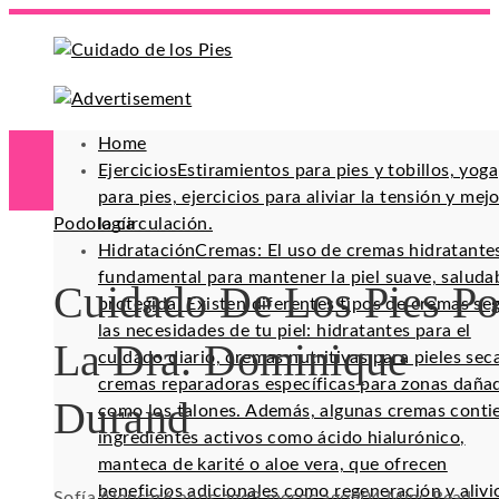
Home
Ejercicios
Estiramientos para pies y tobillos, yoga
para pies, ejercicios para aliviar la tensión y mej
Podología
la circulación.
Hidratación
Cremas: El uso de cremas hidratante
fundamental para mantener la piel suave, saluda
Cuidado De Los Pies Po
protegida. Existen diferentes tipos de cremas se
las necesidades de tu piel: hidratantes para el
La Dra. Dominique
cuidado diario, cremas nutritivas para pieles sec
cremas reparadoras específicas para zonas daña
Durand
como los talones. Además, algunas cremas conti
ingredientes activos como ácido hialurónico,
manteca de karité o aloe vera, que ofrecen
beneficios adicionales como regeneración y alivi
Sofía Alencar
6 años ago
9 meses ago
90
4 Mins Read