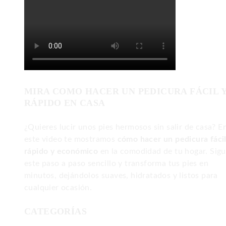
MIRA COMO HACER UN PEDICURA FÁCIL 
RÁPIDO EN CASA
¿Quieres lucir unos pies hermosos sin salir de casa? E
este video te mostramos
cómo hacer un pedicura fácil
rápido y económico
en la comodidad de tu hogar. Sig
este paso a paso sencillo y transforma tus pies en
minutos, dejándolos suaves, hidratados y listos para
cualquier ocasión.
CATEGORÍAS