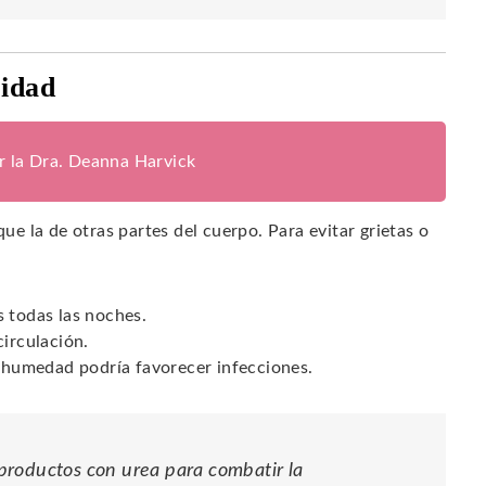
ridad
or la Dra. Deanna Harvick
que la de otras partes del cuerpo. Para evitar grietas o
s todas las noches.
circulación.
a humedad podría favorecer infecciones.
productos con urea para combatir la