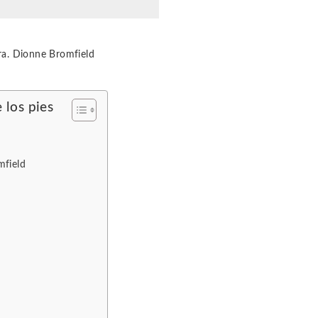
ra. Dionne Bromfield
 los pies
mfield
s