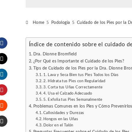
Home
Podología
Cuidado de los Pies por la D
Índice de contenido sobre el cuidado de
Facebook
Dra. Dionne Bromfield
¿Por Qué es Importante el Cuidado de los Pies?
Tips de Cuidado de los Pies por la Dra. Dionne Bro
Twitter
1. Lava y Seca Bien tus Pies Todos los Días
2. Hidrata tus Pies con Regularidad
LinkedIn
3. Corta tus Uñas Correctamente
4. Usa el Calzado Adecuado
Pinterest
5. Exfolia tus Pies Semanalmente
Problemas Comunes en los Pies y Cómo Prevenirlo
Callosidades y Durezas
Stumbleupon
Hongos en las Uñas
Dolor en el Talón
Email
Preguntas Frecuentes sobre el Cuidado de los Pies