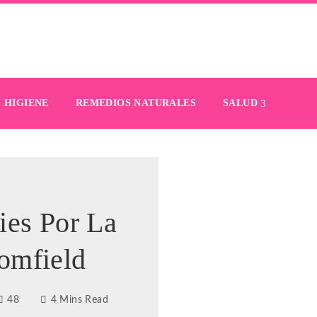
HIGIENE
REMEDIOS NATURALES
SALUD
ies Por La
omfield
48
4 Mins Read