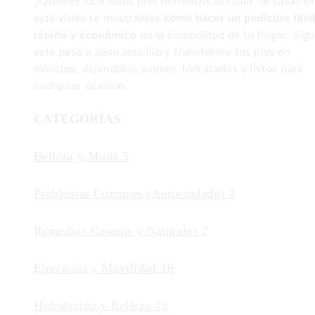
¿Quieres lucir unos pies hermosos sin salir de casa? E
este video te mostramos
cómo hacer un pedicura fácil
rápido y económico
en la comodidad de tu hogar. Sig
este paso a paso sencillo y transforma tus pies en
minutos, dejándolos suaves, hidratados y listos para
cualquier ocasión.
CATEGORÍAS
Belleza y Moda
5
Problemas Comunes (Autocuidado)
2
Remedios Caseros y Naturales
2
Ejercicios y Movilidad
16
Hidratación y Belleza
19