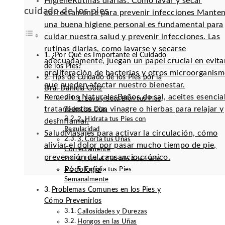
Higiene
Rutinas diarias: Cómo lavar y secar
cuidado de los pies
correctamente para prevenir infecciones Mante
una buena higiene personal es fundamental para
cuidar nuestra salud y prevenir infecciones. Las
rutinas diarias, como lavarse y secarse
¿Por Qué es Importante el Cuidado
adecuadamente, juegan un papel crucial en evitar
de los Pies?
proliferación de bacterias y otros microorganis
Tips de Cuidado de los Pies por la
que pueden afectar nuestro bienestar.
Dra. Daniela Götz
Remedios Naturales
Baños de sal, aceites esencia
1. Lava y Seca Bien tus Pies
tratamientos con vinagre o hierbas para relajar y
Todos los Días
2. Hidrata tus Pies con
desinflamar.
Regularidad
Salud
Masajes para activar la circulación, cómo
3. Corta tus Uñas
aliviar el dolor por pasar mucho tiempo de pie,
Correctamente
prevención del cansancio crónico.
4. Usa el Calzado Adecuado
Podología
5. Exfolia tus Pies
Semanalmente
Problemas Comunes en los Pies y
Cómo Prevenirlos
Callosidades y Durezas
Hongos en las Uñas