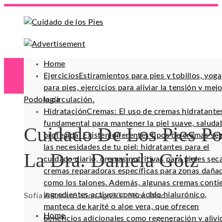
Home
Ejercicios
Estiramientos para pies y tobillos, yoga
para pies, ejercicios para aliviar la tensión y mej
Podología
la circulación.
Hidratación
Cremas: El uso de cremas hidratante
fundamental para mantener la piel suave, saluda
Cuidado De Los Pies Po
protegida. Existen diferentes tipos de cremas se
las necesidades de tu piel: hidratantes para el
La Dra. Daniela Götz
cuidado diario, cremas nutritivas para pieles sec
cremas reparadoras específicas para zonas daña
como los talones. Además, algunas cremas conti
ingredientes activos como ácido hialurónico,
Sofía Alencar
6 años ago
90
4 Mins Read
manteca de karité o aloe vera, que ofrecen
Home
beneficios adicionales como regeneración y alivi