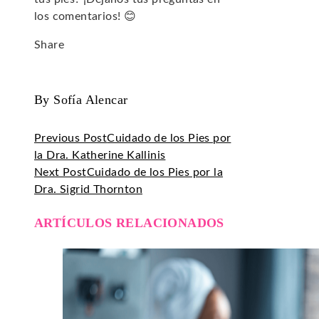
los comentarios! 😊
Share
Facebook
Twitter
LinkedIn
Pinterest
Stumbleupon
Email
By Sofía Alencar
Previous Post
Cuidado de los Pies por
la Dra. Katherine Kallinis
Next Post
Cuidado de los Pies por la
Dra. Sigrid Thornton
ARTÍCULOS RELACIONADOS