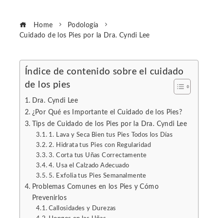
Home
Podología
Cuidado de los Pies por la Dra. Cyndi Lee
Índice de contenido sobre el cuidado
de los pies
ebook
Dra. Cyndi Lee
ter
¿Por Qué es Importante el Cuidado de los Pies?
Tips de Cuidado de los Pies por la Dra. Cyndi Lee
1. Lava y Seca Bien tus Pies Todos los Días
edIn
2. Hidrata tus Pies con Regularidad
3. Corta tus Uñas Correctamente
erest
4. Usa el Calzado Adecuado
5. Exfolia tus Pies Semanalmente
Problemas Comunes en los Pies y Cómo
mbleupon
Prevenirlos
Callosidades y Durezas
l