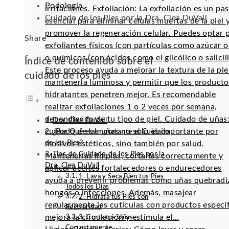
Podología
irritaciones. Exfoliación: La exfoliación es un pa
Cuidado de los Pies por la Dra. Clea DuVall
esencial para eliminar células muertas de la piel 
promover la regeneración celular. Puedes optar 
Facebook
Twitter
LinkedIn
Pinterest
Stumbleupon
Email
Share
exfoliantes físicos (con partículas como azúcar o 
o químicos (con ácidos como el glicólico o salicíli
Índice de contenido sobre el
Este proceso ayuda a mejorar la textura de la pie
cuidado de los pies
mantenerla luminosa y permitir que los producto
hidratantes penetren mejor. Es recomendable
realizar exfoliaciones 1 o 2 veces por semana,
dependiendo de tu tipo de piel. Cuidado de uñas:
Dra. Clea DuVall
cuidado de las uñas no solo es importante por
¿Por Qué es Importante el Cuidado
de los Pies?
motivos estéticos, sino también por salud.
Tips de Cuidado de los Pies por la
Mantenerlas limpias, cortarlas correctamente y
Dra. Clea DuVall
aplicar aceites fortalecedores o endurecedores
1. Lava y Seca Bien tus Pies
ayuda a prevenir problemas como uñas quebradi
Todos los Días
hongos o infecciones. Además, masajear
2. Hidrata tus Pies con
regularmente las cutículas con productos especí
Regularidad
mejora la circulación y estimula el…
3. Corta tus Uñas
Correctamente