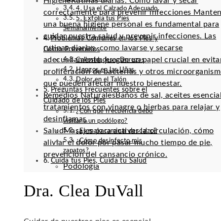
Higiene
Rutinas diarias: Cómo lavar y secar
4. Usa el Calzado Adecuado
correctamente para prevenir infecciones Mante
5. Exfolia tus Pies
una buena higiene personal es fundamental para
Semanalmente
cuidar nuestra salud y prevenir infecciones. Las
Problemas Comunes en los Pies y
rutinas diarias, como lavarse y secarse
Cómo Prevenirlos
adecuadamente, juegan un papel crucial en evitar
Callosidades y Durezas
Hongos en las Uñas
proliferación de bacterias y otros microorganis
Dolor en el Talón
que pueden afectar nuestro bienestar.
Preguntas Frecuentes sobre el
Remedios Naturales
Baños de sal, aceites esencia
Cuidado de los Pies
tratamientos con vinagre o hierbas para relajar y
¿Con qué frecuencia debo
desinflamar.
visitar a un podólogo?
Salud
Masajes para activar la circulación, cómo
¿Es malo caminar descalzo?
¿Cómo desinfecto mis
aliviar el dolor por pasar mucho tiempo de pie,
zapatos?
prevención del cansancio crónico.
Cuida tus Pies, Cuida tu Salud
Podología
Dra. Clea DuVall