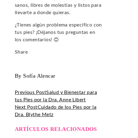
sanos, libres de molestias y listos para
llevarte a donde quieras.
¿Tienes algún problema específico con
tus pies? ¡Déjanos tus preguntas en
los comentarios! 😊
Share
Facebook
Twitter
LinkedIn
Pinterest
Stumbleupon
Email
By Sofía Alencar
Previous Post
Salud y Bienestar para
tus Pies por la Dra. Anne Libert
Next Post
Cuidado de los Pies por la
Dra. Blythe Metz
ARTÍCULOS RELACIONADOS