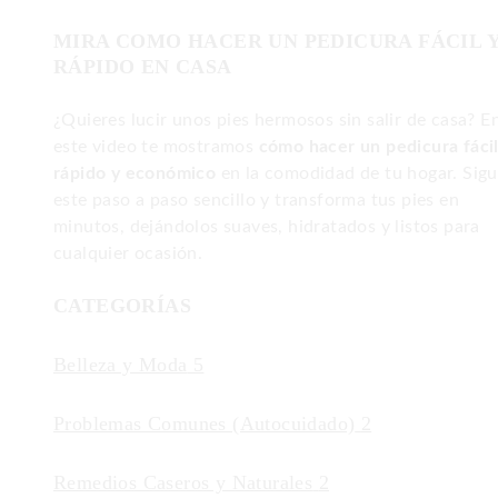
MIRA COMO HACER UN PEDICURA FÁCIL 
RÁPIDO EN CASA
¿Quieres lucir unos pies hermosos sin salir de casa? E
este video te mostramos
cómo hacer un pedicura fácil
rápido y económico
en la comodidad de tu hogar. Sig
este paso a paso sencillo y transforma tus pies en
minutos, dejándolos suaves, hidratados y listos para
cualquier ocasión.
CATEGORÍAS
Belleza y Moda
5
Problemas Comunes (Autocuidado)
2
Remedios Caseros y Naturales
2