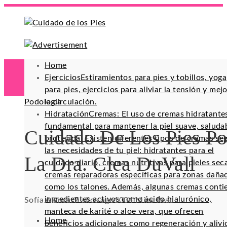
Home
Ejercicios
Estiramientos para pies y tobillos, yoga
para pies, ejercicios para aliviar la tensión y mej
Podología
la circulación.
Hidratación
Cremas: El uso de cremas hidratante
fundamental para mantener la piel suave, saluda
Cuidado De Los Pies Po
protegida. Existen diferentes tipos de cremas se
las necesidades de tu piel: hidratantes para el
La Dra. Clea DuVall
cuidado diario, cremas nutritivas para pieles sec
cremas reparadoras específicas para zonas daña
como los talones. Además, algunas cremas conti
ingredientes activos como ácido hialurónico,
Sofía Alencar
7 años ago
100
4 Mins Read
manteca de karité o aloe vera, que ofrecen
Home
beneficios adicionales como regeneración y alivi